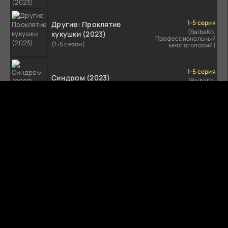
1-5 серия
Другие: Проклятие
(BaibaKo,
кукушки (2023)
Профессиональный
(1-5 сезон)
многоголосый)
1-5 серия
Синдром (2023)
(BaibaKo,
Профессиональный
(1-5 сезон)
многоголосый)