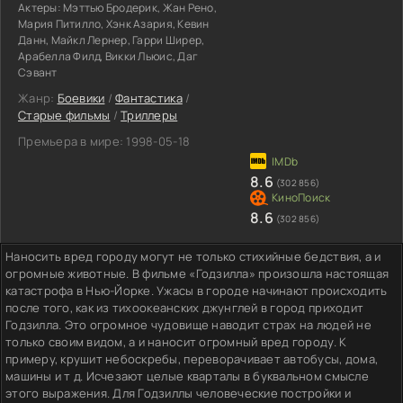
Актеры:
Мэттью Бродерик, Жан Рено,
Мария Питилло, Хэнк Азария, Кевин
Данн, Майкл Лернер, Гарри Ширер,
Арабелла Филд, Викки Льюис, Даг
Сэвант
Жанр:
Боевики
/
Фантастика
/
Старые фильмы
/
Триллеры
Премьера в мире:
1998-05-18
8.6
(302 856)
8.6
(302 856)
Наносить вред городу могут не только стихийные бедствия, а и
огромные животные. В фильме «Годзилла» произошла настоящая
катастрофа в Нью-Йорке. Ужасы в городе начинают происходить
после того, как из тихоокеанских джунглей в город приходит
Годзилла. Это огромное чудовище наводит страх на людей не
только своим видом, а и наносит огромный вред городу. К
примеру, крушит небоскребы, переворачивает автобусы, дома,
машины и т д. Исчезают целые кварталы в буквальном смысле
этого выражения. Для Годзиллы человеческие постройки и