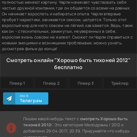
полностью меняют картину. Чарли начинает чувствовать себя
частью дружной компании, где он общается со всеми на равных.
Он начинает взрослеть и набираться опыта. Чарли впервые
пробует наркотики, занимается сексом, целуется. Только этот
взрослый мир для него совсем не лёгкий, как кажется. Ведь, таких
как он – стеснительных, замкнутых, неуверенных в себе,
взрослая жизнь совсем не жалеет. Сможет ли Чарли справиться с
новыми эмоциями и возникшими проблемами, можно узнать,
досмотрев фильм до конца!
Смотреть онлайн "Хорошо быть тихоней 2012"
бесплатно
Плеер 1
Плеер 2
Плеер 3
Трейлер
МЫ В
Телеграм
Пишем какой нибудь текст с
смотреть Хорошо быть
тихоней 2012
!. Это категория Мелодрамы / 2012 и
добавлено 29-04-2017, 20:39. Придумайте что нибудь
интересное.