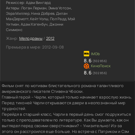
Режиссер:
Адам Вингард
Актеры:
Логан Лерман, Эмма Уотсон,
Эзра Миллер, Нина Добрев, Дилан
МакДермотт, Кейт Уолш, Пол Радд, Мэй
Уитман, Адам Хэгенбуч, Джонни
Симмонс
Жанр:
Мелодрамы
/
2012
Премьера в мире:
2012-09-08
8.6
(302 856)
8.6
(302 856)
Фильм снят по мотивам блистательного романа талантливого
американского писателя Стивена Чбоски.
Главный герой – Чарли, который только начинает взрослую жизнь.
Перед тихоней Чарли открываются двери в неопознанный мир
трудностей.
Перейдя в старший класс, Чарли в первый день смог подружиться
только с преподавателем по литературе. Как Вы думаете, как он
выглядел перед своими сверстниками? – Унизительно! Из-за
этого он расстроился еще больше. Но встреча с Патриком и Сэм