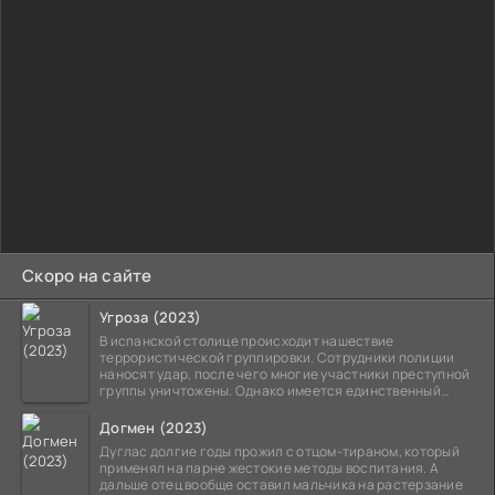
Скоро на сайте
Угроза (2023)
В испанской столице происходит нашествие
террористической группировки. Сотрудники полиции
наносят удар, после чего многие участники преступной
группы уничтожены. Однако имеется единственный
выживший,
Догмен (2023)
Дуглас долгие годы прожил с отцом-тираном, который
применял на парне жестокие методы воспитания. А
дальше отец вообще оставил мальчика на растерзание