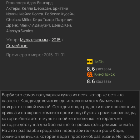
Режиссер:
Адам Вингард
Актеры:
Келли Шеридан, Бриттни
Ирвин, Майкл Копса, Ребекка Хусейн,
Chelsea Miller, Кира Тозер, Патриция
Дрэйк, Майкл Адамуэйт, Дэвид Кэй,
Alyssya Swales
Жанр:
Мультфильмы
/
2015
/
Семейные
Премьера в мире:
2015-01-01
8.6
(302 856)
8.6
(302 856)
Барби это самая популярная кукла из всех, которые есть на
планете. Каждая девочка когда играла или хотя бы мечтала
поиграть с такой куклой. Сегодня она, к радости своих поклонниц,
пришла и на экраны компьютеров и ноутбуков в роли кинозвезды,
которая блистает в мультяшной киноновинке, которая уже
сегодня доступна для бесплатного просмотра в режиме онлайн.
На этот раз Барби предстаёт перед зрителями в роли Кары,
обычной девушки, которая ведёт простой образ жизни. Но после