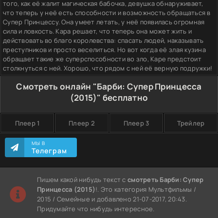
того, как её жалит магическая бабочка, девушка обнаруживает,
что теперь у неё есть способности и возможность обращаться в
Супер Принцессу. Она умеет летать, у неё появилась огромная
сила и ловкость. Кара решает, что теперь она может жить и
действовать во благо королевства: спасать людей, наказывать
преступников и просто веселиться. Но вот когда её злая кузина
обращает такие же суперспособности во зло, Каре предстоит
столкнуться с ней. Хорошо, что рядом с ней её верную подружки!
Смотреть онлайн "Барби: Супер Принцесса
(2015)" бесплатно
Плеер 1
Плеер 2
Плеер 3
Трейлер
МЫ В
Телеграм
Пишем какой нибудь текст с
смотреть Барби: Супер
Принцесса (2015)
!. Это категория Мультфильмы /
2015 / Семейные и добавлено 21-07-2017, 20:43.
Придумайте что нибудь интересное.