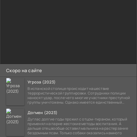
Скоро на сайте
Угроза (2023)
В испанской столице происходит нашествие
террористической группировки. Сотрудники полиции
наносят удар, после чего многие участники преступной
группы уничтожены. Однако имеется единственный
выживший,
Догмен (2023)
Дуглас долгие годы прожил с отцом-тираном, который
применял на парне жестокие методы воспитания. А
дальше отец вообще оставил мальчика на растерзание
бездомным псам. Только собаки оказались намного