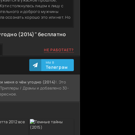
ружается в ужасное прошлое,
Кэти столкнулась лицом к лицу с
ательного и доброго мужчины
ла осознать хорошо это или нет. Но
угодно (2014)" бесплатно
НЕ РАБОТАЕТ?
МЫ В
Телеграм
и меня о чём угодно (2014)
!. Это
 Триллеры / Драмы и добавлено 30-
тересное.