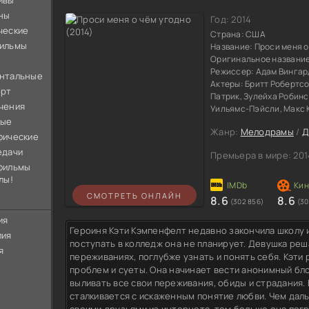
ивы
ны
Год:
2014
ческие
Страна:
США
ильмы
Название:
Проси меня о
Оригинальное названи
Режиссер:
Адам Вингар
нтальные
Актеры:
Бритт Робертсо
орт
Патрик, Зулейха Робин
чения
Уильямс-Пэйсли, Макс 
ные
Жанр:
Мелодрамы
/
Д
фические
едачи
Премьера в мире:
201
фильмы
лы!
СМОТРЕТЬ ОНЛАЙН
8.6
8.6
(302 856)
(30
ия
Героиня Кэти Кэмпенфелт недавно закончила школу и
лия
поступать в колледж она не планирует. Девушка реш
я
переживаниях, поглубже узнать и понять себя. Кэти 
проблем и суеты. Она начинает вести анонимный бл
выливать все свои переживания, обиды и страдания.
сталкивается с искаженным понятие любви. Чем даль