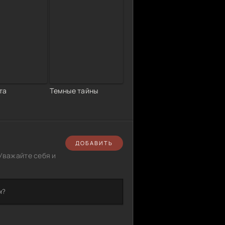
та
Темные тайны
ДОБАВИТЬ
Уважайте себя и
м?