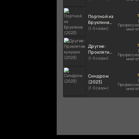
Портной из
Бруклина
Профессио
(2023)
(1-5 сезон)
много
Другие:
Проклятие
Профессио
кукушки
(1-5 сезон)
много
(2023)
Синдром
(2023)
Профессио
(1-5 сезон)
много