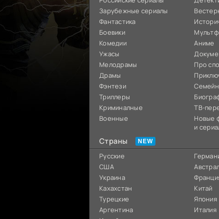
Российские сериалы
Детект
Зарубежные сериалы
Вестер
Фантастика
Истори
Боевики
Мультф
Комедии
Аниме
Ужасы
Докуме
Мелодрамы
Про сп
Драмы
Приклю
Фэнтези
Семей
Триллеры
Биогра
Криминалные
ТВ-пер
Военные
Новые 
и сериа
Страны
Русские
Герман
США
Австра
Украина
Франци
Кахахстан
Китай
Турецкие
Япония
Аргентина
Италия