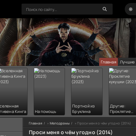
Главная
Лучшие
селенная
Портной из
Другие:
тивена Кинга
На помощь
Бруклина
Проклятие
кукушки
Главная
»
Мелодрамы
» Проси меня о чём угодно (2014)
Проси меня о чём угодно (2014)