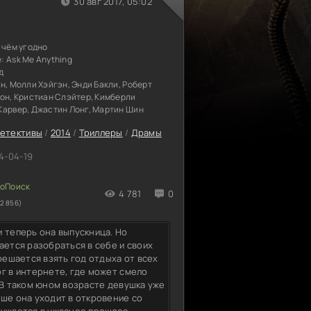
30 авг 2017, 05:02
 чём угодно
е:
Ask Me Anything
д
н, Молли Хэйгэн, Энди Бакли, Роберт
сон, Кристиан Слэйтер, Кимберли
Карвер, Джастин Лонг, Мартин Шин
етективы
/
2014
/
Триллеры
/
Драмы
4-04-19
4 781
0
2 856)
 теперь она выпускница. Но
ается разобраться в себе и своих
решается взять год отдыха от всех
ог в интернете, где может смело
 В таком юном возрасте девушка уже
ше она уходит в откровение со