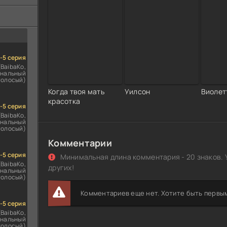
ездомным
сь
1-5 серия
(BaibaKo,
нальный
голосый)
Когда твоя мать
Уилсон
Виолет
красотка
1-5 серия
(BaibaKo,
нальный
голосый)
Комментарии
1-5 серия
Минимальная длина комментария - 20 знаков. 
(BaibaKo,
других!
нальный
голосый)
Комментариев еще нет. Хотите быть первы
1-5 серия
(BaibaKo,
нальный
голосый)