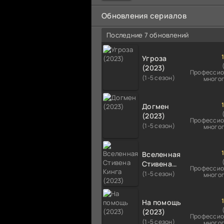
мальчика на растерзание б
псам. Только собаки оказали
Обновления сериалов
намного
Последние 7 обновлений
Угроза
(2023)
Профессио
(1-5 сезон)
много
Догмен
(2023)
Профессио
(1-5 сезон)
много
Вселенная
Стивена
Профессио
Кинга
(1-5 сезон)
много
(2023)
На помощь
(2023)
Профессио
(1-5 сезон)
много