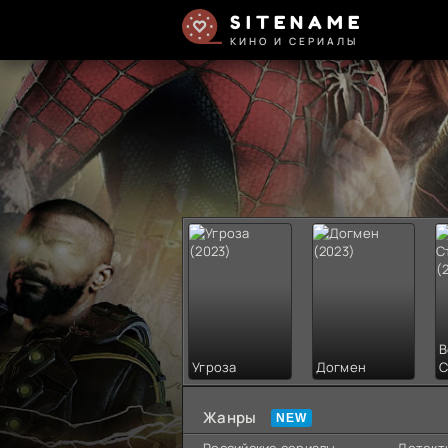
SITENAME
КИНО И СЕРИАЛЫ
В
Угроза
Догмен
С
Жанры