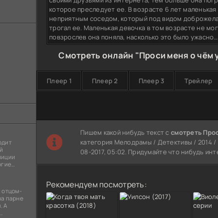
своими друзьями из интернета, тем больше она пог
которое преследует ее. В возрасте 6 лет маленькая 
неприятным соседом, который под видом доброжел
трогал ее. Маленькая девочка в том возрасте не мог
повзрослев она поняла, насколько это было ужасно…
Смотреть онлайн "Проси меня о чём 
Плеер 1
Плеер 2
Плеер 3
Трейлер
Пишем какой нибудь текст с
смотреть Прос
категория Мелодрамы / Детективы / 2014 /
одит
й
08-2017, 05:02. Придумайте что нибудь ин
лиции
огие
ы
я
Рекомендуем посмотреть:
 отцом-
на парне
. А