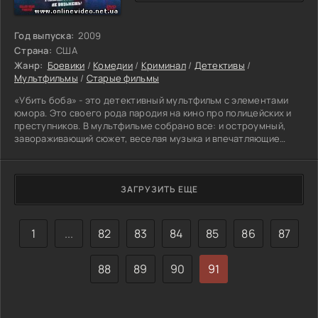
Год выпуска:
2009
Страна:
США
Жанр:
Боевики
/
Комедии
/
Криминал
/
Детективы
/
Мультфильмы
/
Старые фильмы
«Убить боба» - это детективный мультфильм с элементами
юмора. Это своего рода пародия на кино про полицейских и
преступников. В мультфильме собрано все: и остроумный,
завораживающий сюжет, веселая музыка и впечатляющие
герои. Это история о наемном убийце Бобе, он безжалостен
и кровожаден, он готов на любую работу. Боб ошеломляет
всех своим мастерством в военном деле и однажды он
нападает на бандитов и их секретном убежище. После такого
ЗАГРУЗИТЬ ЕЩЕ
наглого налета глава банды Капучино хочет отомстить
любыми
1
...
82
83
84
85
86
87
88
89
90
91