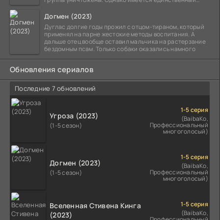
выживший,
Догмен (2023)
Дуглас долгие годы прожил с отцом-тираном, который
применял на парне жестокие методы воспитания. А
дальше отец вообще оставил мальчика на растерзание
бездомным псам. Только собаки оказались намного
Обновления сериалов
Последние 7 обновлений
1-5 серия
Угроза (2023)
(BaibaKo,
Профессиональный
(1-5 сезон)
многоголосый)
1-5 серия
Догмен (2023)
(BaibaKo,
Профессиональный
(1-5 сезон)
многоголосый)
1-5 серия
Вселенная Стивена Кинга
(BaibaKo,
(2023)
Профессиональный