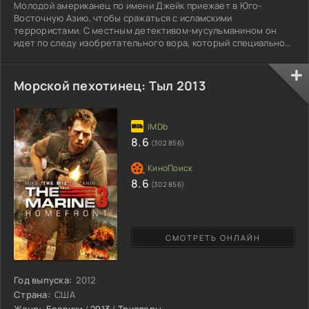
Молодой американец по имени Джейк приежает в Юго-
Восточную Азию, чтобы сражаться с исламскими
террористами. С местным детективом-мусульманином он
идет по следу изобретательного вора, который специально
организовывает похищения и взрывы, чтобы осуществить
кражу драгоценностей, или произведений искусства, в том
числе и маленьких мальчиков, и даже одной принцессы.
Морской пехотинец: Тыл 2013
8.6
(302 856)
8.6
(302 856)
СМОТРЕТЬ ОНЛАЙН
Год выпуска:
2012
Страна:
США
Жанр:
Боевики
/
2013
/
Триллеры