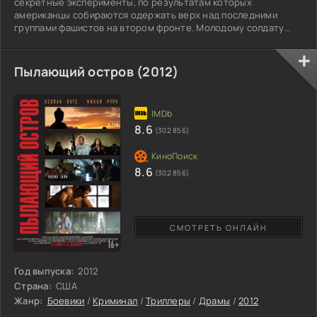
секретные эксперименты, по результатам которых
американцы собираются одержать верх над последними
группами фашистов на втором фронте. Молодому солдату
Стиву Роджерсу приходится стать частью этих опытов и
превратиться в супер-человека Капитана Америка. И вот
Роджерсу дают дебютное поручение, на котором он
Пылающий остров (2012)
встречается со странным генералом Кляйзером. Генерал
этот – бессмертный мутант, управляющий войском из
различных чудищ. Герой одерживает победу
8.6
(302 856)
8.6
(302 856)
СМОТРЕТЬ ОНЛАЙН
Год выпуска:
2012
Страна:
США
Жанр:
Боевики
/
Криминал
/
Триллеры
/
Драмы
/
2012