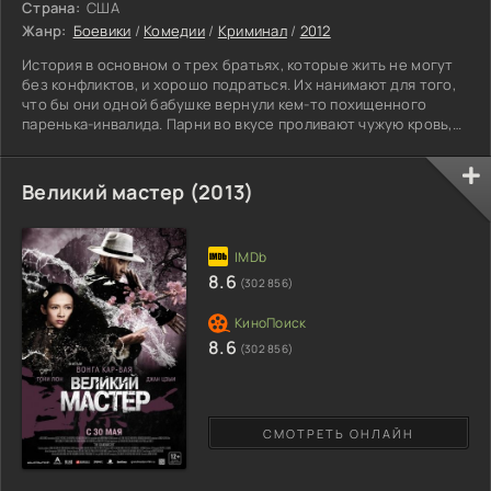
Страна:
США
Жанр:
Боевики
/
Комедии
/
Криминал
/
2012
История в основном о трех братьях, которые жить не могут
без конфликтов, и хорошо подраться. Их нанимают для того,
что бы они одной бабушке вернули кем-то похищенного
паренька-инвалида. Парни во вкусе проливают чужую кровь,
среди которой оказалась и кровь похитителей…
Великий мастер (2013)
8.6
(302 856)
8.6
(302 856)
СМОТРЕТЬ ОНЛАЙН