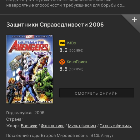
невероятные способности, требующиеся для борьбы со
вселенским злом. В то время будущий отец семейства носил
прозвище «Мистер Исключительный» и спасал множество
людей. Однако не все спасённые отвечали Бобу Парру
Защитники Справедливости 2006
благодарностью. Однажды три таких личности решили
судиться с героем, и Бобу пришлось бросить любимое
занятие. Через некоторое
8.6
(302 856)
8.6
(302 856)
СМОТРЕТЬ ОНЛАЙН
Год выпуска:
2006
Страна:
Жанр:
Боевики
/
Фантастика
/
Мультфильмы
/
Старые фильмы
Последние годы Второй Мировой войны. В США идут