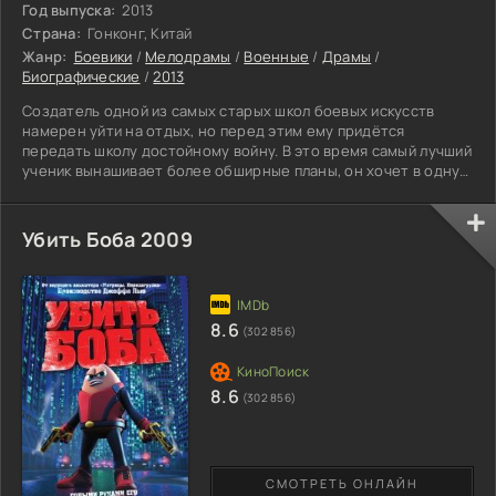
Год выпуска:
2013
Страна:
Гонконг, Китай
Жанр:
Боевики
/
Мелодрамы
/
Военные
/
Драмы
/
Биографические
/
2013
Создатель одной из самых старых школ боевых искусств
намерен уйти на отдых, но перед этим ему придётся
передать школу достойному войну. В это время самый лучший
ученик вынашивает более обширные планы, он хочет в одну
школу объединить все школы. С этим замыслом он
встречается в поединке с каждым лидером из школ, и
выигрывая у каждого лидера. Остается последняя школа его
Убить Боба 2009
умершего учителя, и отстоять память школы приходиться
дочери учителя, которая тайно влюбленная в своего
соперника.
8.6
(302 856)
8.6
(302 856)
СМОТРЕТЬ ОНЛАЙН