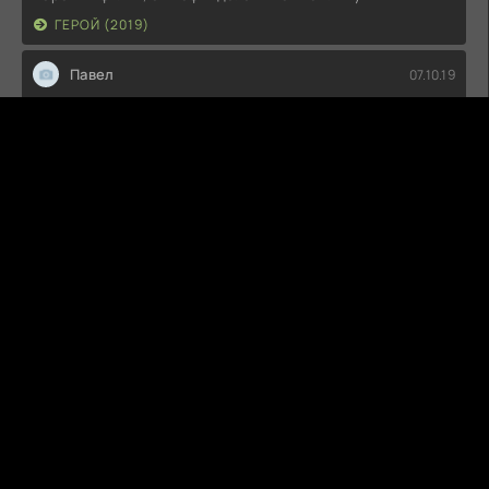
ГЕРОЙ (2019)
Павел
07.10.19
Снято позорно! Не стал дальше смотреть!
ПРОЕКТ «ДИНОЗАВР» (2015)