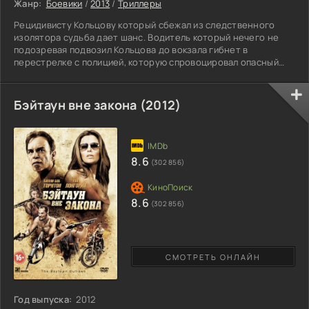
Жанр:
Боевики
/
2013
/
Триллеры
Рецидивисту Кольцову который сбежал из следственного
изолятора судьба дает шанс. Водитель который нечего не
подозревая подвозил Кольцова до вокзала гибнет в
перестрелке с полицией, которую спровоцировал опасный
попутчик. Перед гибелью водитель рассказывает попутчику о
своей дочери Вере, которую он собирается навестить после
двадцатипятилетней разлуки и смерти ее матери.
Бэйтаун вне закона (2012)
8.6
(302 856)
8.6
(302 856)
СМОТРЕТЬ ОНЛАЙН
Год выпуска:
2012