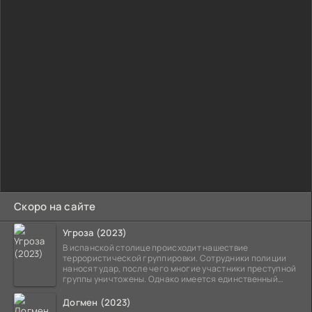
Скоро на сайте
Угроза (2023)
В испанской столице происходит нашествие
террористической группировки. Сотрудники полиции
наносят удар, после чего многие участники преступной
группы уничтожены. Однако имеется единственный
выживший,
Догмен (2023)