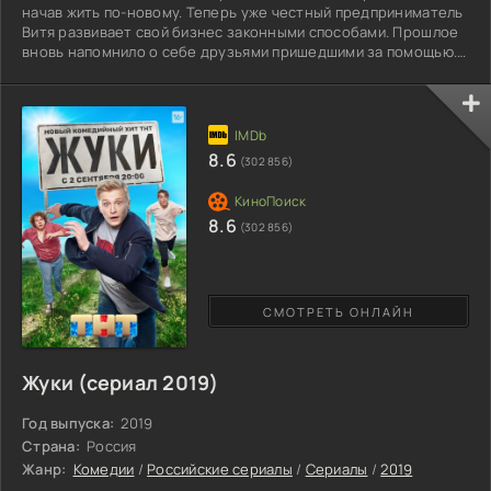
начав жить по-новому. Теперь уже честный предприниматель
Витя развивает свой бизнес законными способами. Прошлое
вновь напомнило о себе друзьями пришедшими за помощью.
Приятелям нужно легализовать крупную сумму денег, самый
лучший вариант сделать это через фирму хорошо знакомого
человека. Герой соглашается, полученные на хранение
деньги относит в банк. Каково же было удивление, когда
очередная проверка ячейки показала пропажу. Кто мог
8.6
(302 856)
8.6
(302 856)
СМОТРЕТЬ ОНЛАЙН
Жуки (сериал 2019)
Год выпуска:
2019
Страна:
Россия
Жанр:
Комедии
/
Российские сериалы
/
Сериалы
/
2019