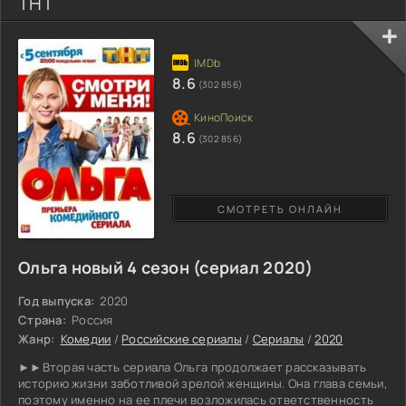
ТНТ
8.6
(302 856)
8.6
(302 856)
СМОТРЕТЬ ОНЛАЙН
Ольга новый 4 сезон (сериал 2020)
Год выпуска:
2020
Страна:
Россия
Жанр:
Комедии
/
Российские сериалы
/
Сериалы
/
2020
►►Вторая часть сериала Ольга продолжает рассказывать
историю жизни заботливой зрелой женщины. Она глава семьи,
поэтому именно на ее плечи возложилась ответственность