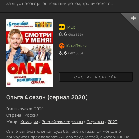
за двух несовершеннолетних детей, хронического
алкоголика отца ЮрГена и даже за истеричку сестру. Все они
делают жизнь главной героини забавной и смешной.
Проблемы - это часть жизни Ольги, ведь они все рядом.
Женщина продолжает выслушивать бред от своей
беременной дочери, которая скоро должна родить. У сына
8.6
(302 856)
начался переходной
8.6
(302 856)
СМОТРЕТЬ ОНЛАЙН
Ольга 4 сезон (сериал 2020)
Год выпуска:
2020
Страна:
Россия
Жанр:
Комедии
/
Российские сериалы
/
Сериалы
/
2020
Ольге выпала нелегкая судьба. Такой отважной женщине
приходится преодолевать много трудностей, с которыми не