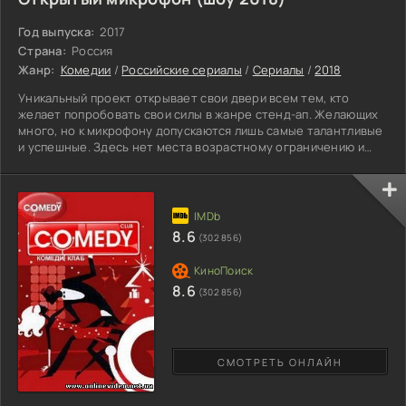
Год выпуска:
2017
Страна:
Россия
Жанр:
Комедии
/
Российские сериалы
/
Сериалы
/
2018
Уникальный проект открывает свои двери всем тем, кто
желает попробовать свои силы в жанре стенд-ап. Желающих
много, но к микрофону допускаются лишь самые талантливые
и успешные. Здесь нет места возрастному ограничению и
запретных тем! Молодые и в частности малоизвестные люди
появляются на сцене что бы выступить в необыкновенном
жанре и побороться за главный приз. Победитель станет
постоянным комиком в одной из самых популярных передач
на канале ТНТ! Шутки про быт, отношения, политиков и
8.6
(302 856)
многое
8.6
(302 856)
СМОТРЕТЬ ОНЛАЙН