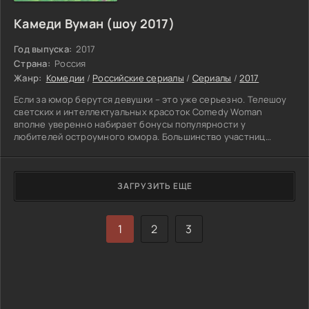
Камеди Вуман (шоу 2017)
Год выпуска:
2017
Страна:
Россия
Жанр:
Комедии
/
Российские сериалы
/
Сериалы
/
2017
Если за юмор берутся девушки – это уже серьезно. Телешоу
светских и интеллектуальных красоток Comedy Woman
вполне уверенно набирает бонусы популярности у
любителей остроумного юмора. Большинство участниц
смешного шоу прошли непростую школу КВН и потому,
несмотря на свое совершенно, не театральное образование,
защищенные диссертации и изданные сборники очень даже
лирических стихов. Уверенно ощущают себя в рамках
ЗАГРУЗИТЬ ЕЩЕ
юмороформатной передачи. Ради любителей смотреть
Comedy Woman - девушки готовы до
1
2
3