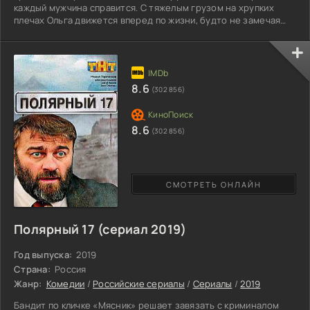
каждый мужчина справится. С тяжелым грузом на хрупких
плечах Ольга движется вперед по жизни, будто не замечая
неприятностей. Матери-одиночке нелегко справляться с
двумя детьми без посторонней поддержки. Они требуют
постоянно внимания заботы, а растущие капризы все труднее
удовлетворить. Но женщина все равно не жалуется на
судьбу. Вдобавок ко всему на плечах у Ольги еще находится
8.6
(302 856)
8.6
(302 856)
СМОТРЕТЬ ОНЛАЙН
Полярный 17 (сериал 2019)
Год выпуска:
2019
Страна:
Россия
Жанр:
Комедии
/
Российские сериалы
/
Сериалы
/
2019
Бандит по кличке «Мясник» решает завязать с криминалом