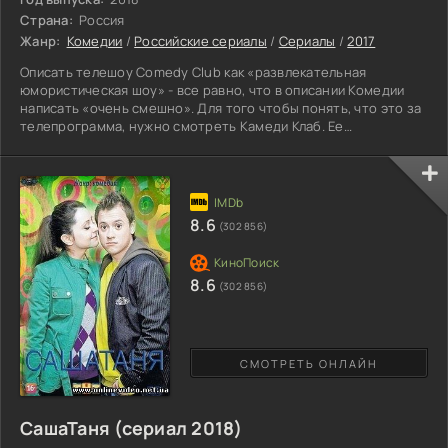
Страна:
Россия
Жанр:
Комедии
/
Российские сериалы
/
Сериалы
/
2017
Описать телешоу Comedy Club как «развлекательная
юмористическая шоу» - все равно, что в описании Комедии
написать «очень смешно». Для того чтобы понять, что это за
телепрограмма, нужно смотреть Камеди Клаб. Ее
резидентами – постоянными авторами и исполнителями –
являются самые известные комики России и СНГ: двери
comedy club открыты и начинающим, и маститым профи.
Comedy Club – это тонкие шутки, рассчитанные на широкие
массы, и достаточно откровенные шутки, которые не поймет
8.6
(302 856)
ханжа. Это
8.6
(302 856)
СМОТРЕТЬ ОНЛАЙН
СашаТаня (сериал 2018)