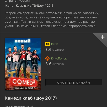
Страна:
Россия
Жанр:
Комедии
/
ТВ-Шоу
/
2018
Разрешить проблемы общества можно только признавая их,
создавая комедии из тех случае, в которых реально можно
смеяться. Так и в данном телевизионном шоу, где разные
участники команд КВН, готовы продемонстрировать свою
находчивость и создать оригинальные сцены, высмеивая
ситуации из жизни многих россиян. Сюжетом для данного
телевизионного шоу Однажды в России 5 сезон станет
интерпретация всех непростых и сложных социальных сцен,
с точки зрения юмора, для общего обзора и веселья
8.6
(302 856)
зрителей.
8.6
(302 856)
СМОТРЕТЬ ОНЛАЙН
Камеди клаб (шоу 2017)
Год выпуска:
2018