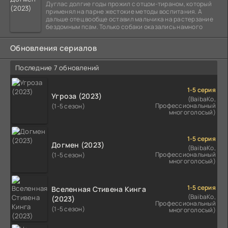
Дуглас долгие годы прожил с отцом-тираном, который
применял на парне жестокие методы воспитания. А
дальше отец вообще оставил мальчика на растерзание
бездомным псам. Только собаки оказались намного
Обновления сериалов
Последние 7 обновлений
1-5 серия
Угроза (2023)
(BaibaKo,
Профессиональный
(1-5 сезон)
многоголосый)
1-5 серия
Догмен (2023)
(BaibaKo,
Профессиональный
(1-5 сезон)
многоголосый)
1-5 серия
Вселенная Стивена Кинга
(BaibaKo,
(2023)
Профессиональный
(1-5 сезон)
многоголосый)