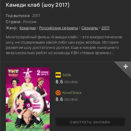
Камеди клаб (шоу 2017)
Год выпуска:
2017
Страна:
Россия
Жанр:
Комедии
/
Российские сериалы
/
Сериалы
/
2017
Многосерийный фильм «Камеди клаб» – это юмористическое
шоу, не содержащее какой-либо цензуры вообще. История
развития шоу достаточно долгая. Еще в начале нынешнего
века несколько ребят из команды КВН «Новые армяне»
решили создать новое ТВ-шоу, которое будет очень сильно
отличаться от других, такое шоу, которое зрители еще
никогда не видели. Так и появился «Камеди Клаб» – аналог
американской передачи с одноименным названием.
Несколько лет команда Камеди не рисковала освещать свою
8.6
(302 856)
программу на
8.6
(302 856)
СМОТРЕТЬ ОНЛАЙН