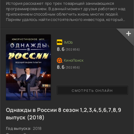
История расскажет про трех товарищей занимающихся
программированием. В данный момент друзья работают над
приложением способным облегчить жизнь многих людей.
Парням удалось найти состоятельного инвестора, который
готов вложить большую сумму на разработку. Будущие планы
портит молодой возраст героев. Никита, Артемий и Денис
попали под взор военкомата, который как раз собирает
призывников. Работа не может ждать, поэтому приходится
отправиться в деревню «Жуки», на альтернативную службу.
8.6
(302 856)
Тут
8.6
(302 856)
СМОТРЕТЬ ОНЛАЙН
Однажды в России 8 сезон 1,2,3,4,5,6,7,8,9
выпуск (2018)
Год выпуска:
2018