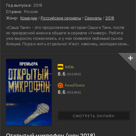
Год выпуска:
2018
Страна:
Россия
Жанр:
Комедии
/
Российские сериалы
/
Сериалы
/
2018
«Саша Таня» - это продолжение истории Саши и Тани, после
их прекрасной жизни в общаге в сериале «Универ». Ребята
уже выросли, поженились, и у них появился любимый сынок
Алешка. Пора и жить отдельно! И вот, наконец, молодая семья
снимаем небольшую уютную квартирку в Алтуфьево.
Райончик, конечно, не рай, но зато цены доступные. Это же
так важно для Саши – не брать у отца деньги ни на что! Но
Сильвестер Андреевич никак не оставит мысль помогать
своему сыну, а тем более у него еще и внук появился.
8.6
(302 856)
8.6
(302 856)
СМОТРЕТЬ ОНЛАЙН
Открытый микрофон (шоу 2018)