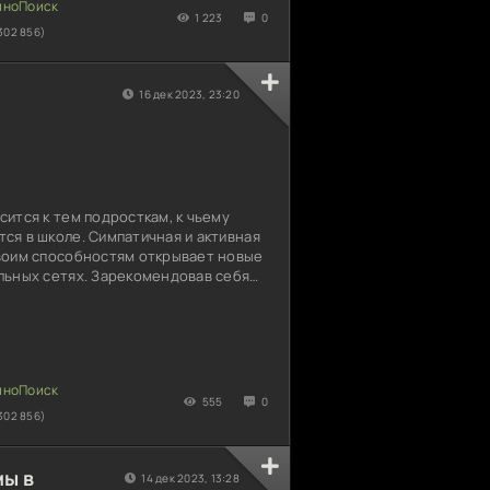
нако сны так
1 223
0
302 856)
16 дек 2023, 23:20
ится к тем подросткам, к чьему
ся в школе. Симпатичная и активная
воим способностям открывает новые
льных сетях. Зарекомендовав себя
ачали поступать предложения от
. Такой мощный статус помогает
раться в преимуществах и
феры. А главное, побыстрей набрать
исчиков. Запершись в доме, девушка
льный мир, и
555
0
302 856)
мы в
14 дек 2023, 13:28