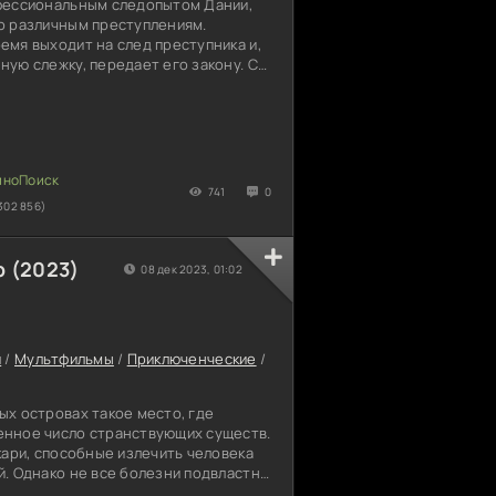
фессиональным следопытом Дании,
о различным преступлениям.
мя выходит на след преступника и,
ую слежку, передает его закону. С
ой героиня абсолютно забыла о
емью заводить становится опасно.
поступают угрозы от пойманных
 особа не обращает на послания
днако вскоре детективу предстоит
 настоящей
741
0
302 856)
 (2023)
08 дек 2023, 01:02
и
/
Мультфильмы
/
Приключенческие
/
ых островах такое место, где
нное число странствующих существ.
кари, способные излечить человека
й. Однако не все болезни подвластны
. На Кунульлуне появилась хворь,