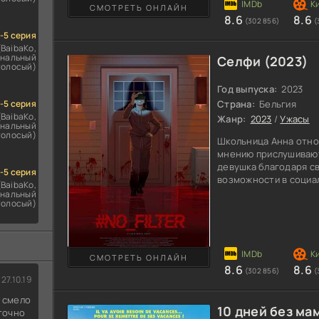
приходят кошмары, од
СМОТРЕТЬ ОНЛАЙН
8.6
8.6
(302 856)
(
1-5 серия
(BaibaKo,
нальный
Селфи (2023)
голосый)
Год выпуска:
2023
1-5 серия
Страна:
Бельгия
(BaibaKo,
Жанр:
2023
/
Ужасы
нальный
голосый)
Школьница Анна относ
мнению прислушивают
девушка благодаря с
1-5 серия
возможности в социа
(BaibaKo,
как инфлюенсер, ей н
нальный
голосый)
различных сообществ
юному блогеру разоб
недостатках данной с
приличное число подп
погружается в виртуа
СМОТРЕТЬ ОНЛАЙН
8.6
8.6
(302 856)
(
27.10.19
д смело
10 дней без ма
 точно