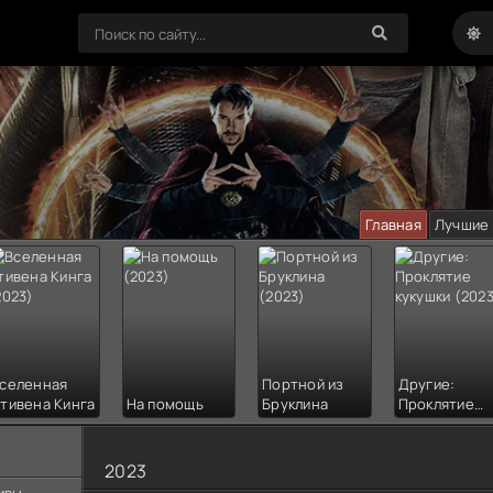
Главная
Лучшие
селенная
Портной из
Другие:
тивена Кинга
На помощь
Бруклина
Проклятие
кукушки
2023