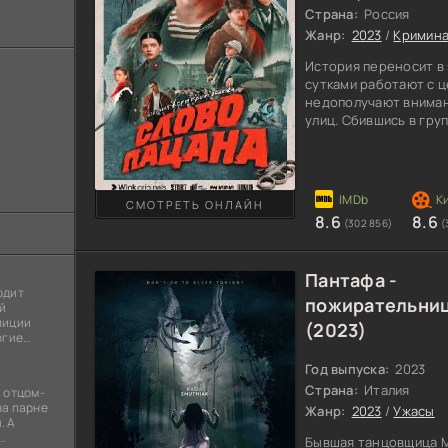
Страна:
Россия
Жанр:
2023
/
Кримин
История переносит в 
сутками работают с ц
недополучают вниман
улиц. Сбившись в гру
метр асфальта, и то,
поделены на сферы вл
которые идет кровава
настоящий пацан, до
СМОТРЕТЬ ОНЛАЙН
важное правило. В це
8.6
8.6
(302 856)
(
интеллигентной семь
Пантафа -
одит
пожирательниц
й
лиции
(2023)
огие
ы
я
Год выпуска:
2023
Страна:
Италия
 отцом-
на парне
Жанр:
2023
/
Ужасы
. А
Бывшая танцовщица М