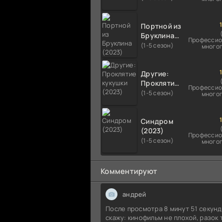
Портной из
Бруклина
Профессио
(2023)
(1-5 сезон)
много
Другие:
Проклятие
Профессио
кукушки
(1-5 сезон)
много
(2023)
Синдром
(2023)
Профессио
(1-5 сезон)
много
Комментируют
андрей
После просмотра 8 минут 51 секун
скажу: кинофильм не плохой, разок