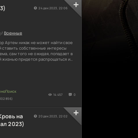
3)
24 дек 2023, 22:06
и
/
Военные
р Артем никак не может найти свое
й ставить собственные интересы
ма, сам того не ожидая, попадает в
й жизнью придется распрощаться и
а свои поступки. Через
герой меняет жизненные взгляды и
т понимать, что важнее в жизни.
а возникли финансовые трудности,
 мчится к родственнику на выручку.
за
14 457
0
302 856)
Кровь на
20 дек 2023, 22:02
ал 2023)