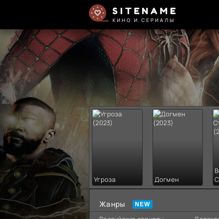
SITENAME
КИНО И СЕРИАЛЫ
В
Угроза
Догмен
С
Жанры