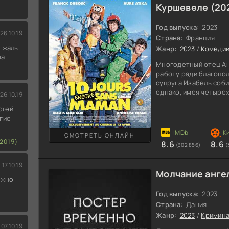
Куршевеле (20
Год выпуска:
2023
26.10.19
Страна:
Франция
 жаль
Жанр:
2023
/
Комеди
на
Многодетный отец А
работу ради благопо
супруга Изабель соб
однако, имея четыре
26.10.19
чрезмерного внимани
стей
трудно. Мужчина бер
гие
детишек, пока жена с
семейства осознает, 
СМОТРЕТЬ ОНЛАЙН
огромный и невыносим
2019)
8.6
8.6
(302 856)
(
узнал о планируемом
17.10.19
Молчание анге
ожно
Год выпуска:
2023
Страна:
Дания
Жанр:
2023
/
Кримин
07.10.19