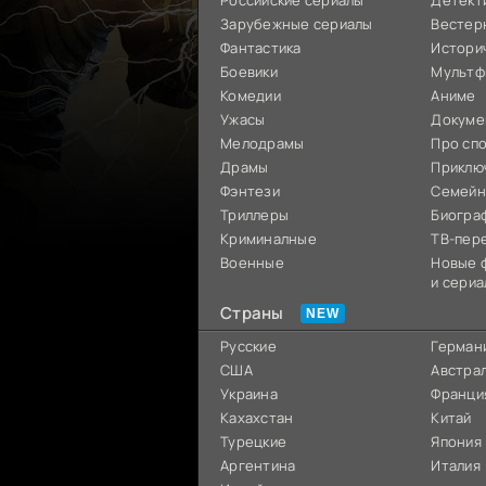
Российские сериалы
Детект
Зарубежные сериалы
Вестер
Фантастика
Истори
Боевики
Мультф
Комедии
Аниме
Ужасы
Докуме
Мелодрамы
Про сп
Драмы
Приклю
Фэнтези
Семей
Триллеры
Биогра
Криминалные
ТВ-пер
Военные
Новые 
и сериа
Страны
Русские
Герман
США
Австра
Украина
Франци
Кахахстан
Китай
Турецкие
Япония
Аргентина
Италия