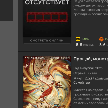
Лаура считается про
лучшим детективом п
Женщина всегда вовре
проходя многочисленн
такой тяжелой работ
личной жизни, да и с
Неоднократно Лауре 
психопатов-убийц, но
никакого внимания. О
встретиться лицом с
СМОТРЕТЬ ОНЛАЙН
8.6
8.6
(302 856)
(
Прощай, монстр
Год выпуска:
2023
Страна:
Китай
Жанр:
2023
/
Комеди
Семейные
Имеется на отдаленн
проживает множестве
Среди них и живут ле
от любых заболевани
уникальным целителям