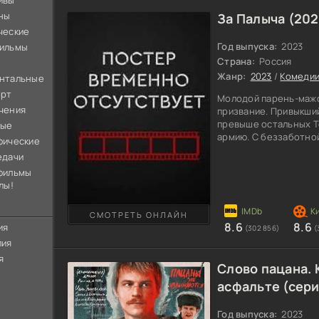
ивы
ны
За Палыча (202
ческие
Год выпуска:
2023
ильмы
Страна:
Россия
Жанр:
2023
/
Комеди
нтальные
орт
Молодой парень-мажо
чения
призвание. Привыкши
превыше остальных Те
ные
армию. С беззаботно
фические
научиться отвечать з
едачи
определенное время 
фильмы
приоритеты и начинае
лы!
Поэтому, когда у дед
парень все бросает и
Василий Павлович из-
СМОТРЕТЬ ОНЛАЙН
8.6
8.6
ия
(302 856)
(
лия
я
Слово пацана. 
асфальте (сери
Год выпуска:
2023