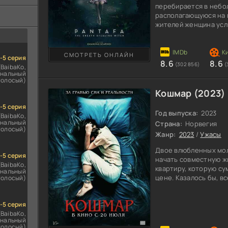
ездомным
перебирается в небо
сь
располагающуюся на 
жителей женщина усл
различных страшных м
значения данным ист
поселились в одном д
СМОТРЕТЬ ОНЛАЙН
1-5 серия
врывается в жилище и
8.6
8.6
(302 856)
(
(BaibaKo,
что по ночам приход
нальный
Пантафы, и тот челов
голосый)
Кошмар (2023)
1-5 серия
Год выпуска:
2023
(BaibaKo,
нальный
Страна:
Норвегия
голосый)
Жанр:
2023
/
Ужасы
Двое влюбленных мол
1-5 серия
начать совместную ж
(BaibaKo,
квартиру, которую су
нальный
цене. Казалось бы, в
голосый)
устроился на хорошо 
героиня узнает, что 
1-5 серия
продолжалось недолг
(BaibaKo,
непонятным образом 
нальный
могла, как на нее по
голосый)