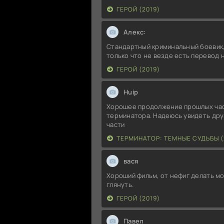
ГЕРОЙ (2019)
Алекс:
Стандартный криминальный боевик,
только что не везде есть перевод 
ГЕРОЙ (2019)
Huip
Хорошее продолжение прошлых ча
терминатора. Надеюсь увидеть дру
части
ТЕРМИНАТОР: ТЕМНЫЕ СУДЬБЫ (
вася
Хороший фильм, от нефиг делать м
глянуть.
ГЕРОЙ (2019)
Павел