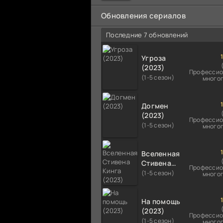
мальчика на растерзание б
псам. Только собаки оказали
Обновления сериалов
намного
Последние 7 обновлений
Угроза
(2023)
Профессио
(1-5 сезон)
много
Догмен
(2023)
Профессио
(1-5 сезон)
много
Вселенная
Стивена
Профессио
Кинга
(1-5 сезон)
много
(2023)
На помощь
(2023)
Профессио
(1-5 сезон)
много