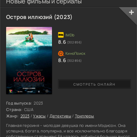
Новые фильмы и сериалы
Остров иллюзий (2023)
8.6
(302 856)
8.6
(302 856)
СМОТРЕТЬ ОНЛАЙН
Год выпуска:
2023
Страна:
США
Жанр:
2023
/
Ужасы
/
Детективы
/
Триллеры
Главная героиня – молодая девушка по имени Мэдисон. Она
успешна, богата, популярна, и все исключительно благодаря
собственным стараниям! Ей удалось добиться больших высот