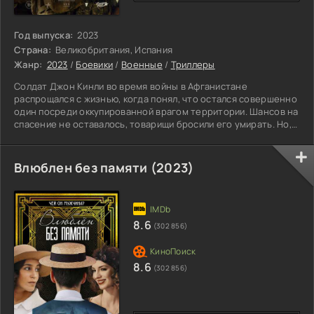
Год выпуска:
2023
Страна:
Великобритания, Испания
Жанр:
2023
/
Боевики
/
Военные
/
Триллеры
Солдат Джон Кинли во время войны в Афганистане
распрощался с жизнью, когда понял, что остался совершенно
один посреди оккупированной врагом территории. Шансов на
спасение не оставалось, товарищи бросили его умирать. Но,
как оказалось, был человек, готовый рисковать собой ради
другого. Переводчик по имени Ахмед, хорошо знающий
местность и язык, чудом смог вывести раненого военного в
Влюблен без памяти (2023)
безопасную зону. По прошествии времени Кинли понял, что
действительно обязан жизнью этому благородному парню.
8.6
(302 856)
8.6
(302 856)