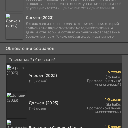
наносят удар, после чего многие участники преступной
группы уничтожены. Однако имеется единственный
выживший,
Догмен (2023)
Дуглас долгие годы прожил с отцом-тираном, который
применял на парне жестокие методы воспитания. А
дальше отец вообще оставил мальчика на растерзание
бездомным псам. Только собаки оказались намного
Обновления сериалов
Последние 7 обновлений
1-5 серия
Угроза (2023)
(BaibaKo,
Профессиональный
(1-5 сезон)
многоголосый)
1-5 серия
Догмен (2023)
(BaibaKo,
Профессиональный
(1-5 сезон)
многоголосый)
1-5 серия
Вселенная Стивена Кинга