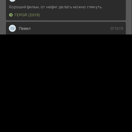
Хороший фильм, от нефиг делать можно глянуть.
ГЕРОЙ (2019)
Павел
07.10.19
Снято позорно! Не стал дальше смотреть!
ПРОЕКТ «ДИНОЗАВР» (2015)