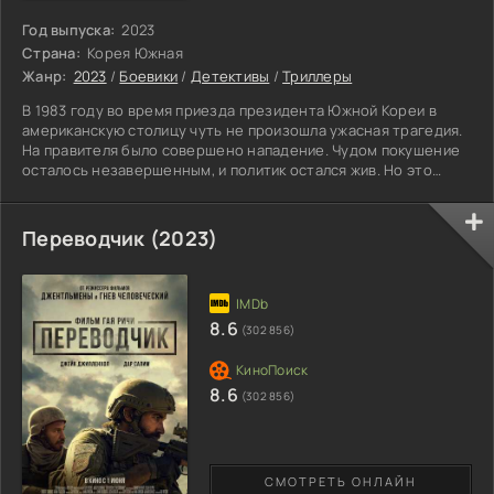
Год выпуска:
2023
Страна:
Корея Южная
Жанр:
2023
/
Боевики
/
Детективы
/
Триллеры
В 1983 году во время приезда президента Южной Кореи в
американскую столицу чуть не произошла ужасная трагедия.
На правителя было совершено нападение. Чудом покушение
осталось незавершенным, и политик остался жив. Но это
закономерно спровоцировало целую бурю расследований,
подозрений и страхов, что враг может оказаться среди
приближенных. Ответственными за ведение дела назначили
Переводчик (2023)
руководителей разведки, ведь, как всем казалось,
незадачливыми убийцами были северокорейские шпионы.
Необходимо срочно
8.6
(302 856)
8.6
(302 856)
СМОТРЕТЬ ОНЛАЙН