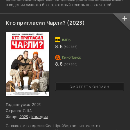
в ведении личного блога, который теперь позволяет ей
получать огромный доход. Но порой блогерша сомневается в
своем счастье. Ведь ей приходится постоянно
взаимодействовать с аудиторией, рассказывать ей обо всем,
Кто пригласил Чарли? (2023)
словно лишаясь личного пространства. Желая развеяться
Мэдисон отправляется на отдых в Тайланд. Эта поездка
меняет
8.6
(302 856)
8.6
(302 856)
СМОТРЕТЬ ОНЛАЙН
Год выпуска:
2023
Страна:
США
Жанр:
2023
/
Комедии
С началом пандемии Фил Шрайбер решил вместе с