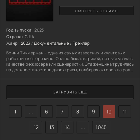
СМОТРЕТЬ ОНЛАЙН
Год выпуска:
2023
Страна:
США
Жанр:
2023
/
Документальные
/
Трейлер
Бонни Тиммерман – одна из самых известных и культовых
работниц в сфере кино. Она не была актрисой, не выступала в
качестве режиссера или сценаристки. Эта женщина трудилась
на должности кастинг-директрисы, подбирая актеров на роли
и выискивая настоящие бриллианты среди множества
желающих прославиться. Удивительно, но ей удалось дать
дорогу огромному количеству современных звезд первой
величины, известнейших по всему миру. Главная героиня
ЗАГРУЗИТЬ ЕЩЕ
документального фильма умела разглядеть истинных талант
1
...
6
7
8
9
10
11
12
13
14
...
1045