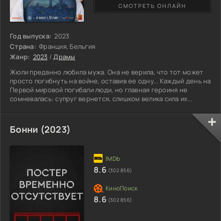
СМОТРЕТЬ ОНЛАЙН
Год выпуска:
2023
Страна:
Франция, Бельгия
Жанр:
2023
/
Драмы
Жюли преданно любила мужа. Она не верила, что тот может
просто погибнуть на войне, оставив ее одну... Каждый день на
Первой мировой погибали люди, но главная героиня не
сомневалась: супруг вернется, слишком велика сила их
взаимных чувств. Но война завершилась, а мужчина не
показался на пороге дома. Умер, оставшись неузнанным и при
неизвестных обстоятельствах? Сердце упорно
Бонни (2023)
подсказывает женщине, что это не может оказаться правдой.
Однажды из газет Жюли узнает о бродяге, вернувшимся с
фронта и
8.6
(302 856)
8.6
(302 856)