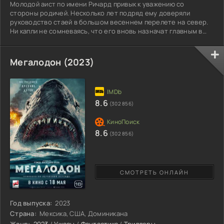
Молодой аист по имени Ричард привык к уважению со
стороны родичей. Несколько лет подряд ему доверяли
руководство стаей в большом весеннем перелете на север.
Ни капли не сомневаясь, что его вновь назначат главным в
этом важном деле, герой беззаботно отдыхал на теплых
берегах большого североафриканского озера. Наслаждаясь
прелестями уютного курорта, Ричард представить не мог,
Мегалодон (2023)
какие приключения ждут его совсем скоро. Все началось с
неутешительной новости: по мнению птичьего совета, в
прошлый раз
8.6
(302 856)
8.6
(302 856)
СМОТРЕТЬ ОНЛАЙН
Год выпуска:
2023
Страна:
Мексика, США, Доминикана
Жанр:
2023
/
Ужасы
/
Фантастика
/
Триллеры