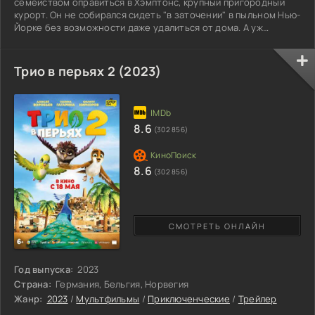
семейством оправиться в Хэмптонс, крупный пригородный
курорт. Он не собирался сидеть "в заточении" в пыльном Нью-
Йорке без возможности даже удалиться от дома. А уж
ведение бизнеса вполне возможно и в удаленном формате,
поэтому ничего не удерживает мужчину, его супругу и детей
от чудесной поездки. Так главные герои оказываются у
Трио в перьях 2 (2023)
океана, где могут целыми днями отдыхать, купаться да
наслаждаться теплом, не обращая внимания на
расходящуюся эпидемию. Но
8.6
(302 856)
8.6
(302 856)
СМОТРЕТЬ ОНЛАЙН
Год выпуска:
2023
Страна:
Германия, Бельгия, Норвегия
Жанр:
2023
/
Мультфильмы
/
Приключенческие
/
Трейлер