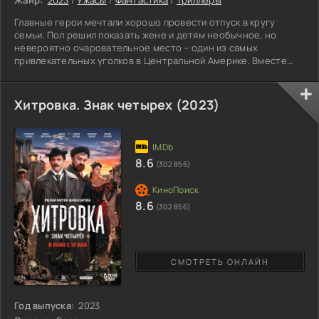
Главные герои мечтали хорошо провести отпуск в кругу
семьи. Пол решил показать жене и детям необычное, но
невероятно очаровательное место – один из самых
привлекательных уголков в Центральной Америке. Вместе
они отправились в небольшую деревушку на океанском
побережье, где много веков назад обитали ацтеки.
Окутанное загадочностью и древним духом, это место
Хитровка. Знак четырех (2023)
сохранилось в качестве курорта и в современном мире... Или
нет? По приезде глава семейства понимает, что здесь
туристов ждет лишь сплошное
8.6
(302 856)
8.6
(302 856)
СМОТРЕТЬ ОНЛАЙН
Год выпуска:
2023