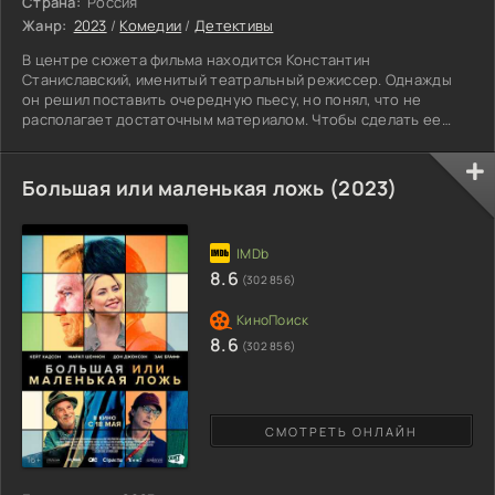
Страна:
Россия
Жанр:
2023
/
Комедии
/
Детективы
В центре сюжета фильма находится Константин
Станиславский, именитый театральный режиссер. Однажды
он решил поставить очередную пьесу, но понял, что не
располагает достаточным материалом. Чтобы сделать ее
действительно качественной, необходимо хорошо знать так
называемую "глубинку" общества, преступные круги и
бедность, в которой некоторые проживают много лет. Чтобы
Большая или маленькая ложь (2023)
восполнить пробелы в знаниях, мужчина обращается к
писателю Гиляровскому, знаменитому своими познаниями в
области столичных
8.6
(302 856)
8.6
(302 856)
СМОТРЕТЬ ОНЛАЙН