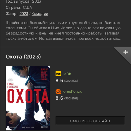
Год выпуска:
2023
Страна:
США
Жанр:
2023
/
Комедии
Шрайвер не был амбициозным и трудолюбивым, не блистал
талантами. Он обитал в Нью-Йорке, но давно вел печальную
безрадостную жизнь: не имел постоянной работы, запивая
тоску алкоголем. Но, как выяснилось, при всех недостатках
этот человек на редкость удачлив! Все кардинально
меняется в его буднях после случайной ошибки, словно
посланной судьбой в подарок. В городе давно ходили слухи
Охота (2023)
об известном писателе, который покорил романами сердца
миллионов читателей, но предпочитал не показываться на
8.6
(302 856)
8.6
(302 856)
СМОТРЕТЬ ОНЛАЙН