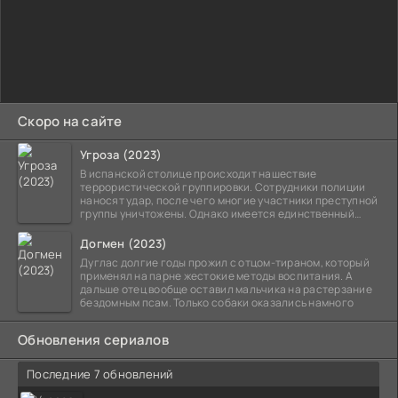
Скоро на сайте
Угроза (2023)
В испанской столице происходит нашествие
террористической группировки. Сотрудники полиции
наносят удар, после чего многие участники преступной
группы уничтожены. Однако имеется единственный
выживший,
Догмен (2023)
Дуглас долгие годы прожил с отцом-тираном, который
применял на парне жестокие методы воспитания. А
дальше отец вообще оставил мальчика на растерзание
бездомным псам. Только собаки оказались намного
Обновления сериалов
Последние 7 обновлений