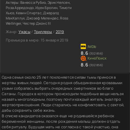
Актеры:
Ванесса Рубио, Эрик Нелсен,
Роза Арредондо, Иден Бролин, Тимоти
Хьюз, Кевин Спиртас, Джералд
МакКаллух, Джозеф Мелендес, Ross
Wellinger, Честер Джонс III
Жанр:
Ужасы
/
Триллеры
/
2019
Премьера в мире:
15 января 2019
8.6
(302 856)
8.6
(302 856)
Одна семья около 25 лет поклоняется силам тьмы принося в
жертвы живых людей. Сегодня родня объединенная кровавыми
узами собралась выбрать очередных смертников во благо
Сатаны. Городок в котором происходили подобные вещи нельзя
назвать многолюдным, поэтому почти каждый житель знал про
жертвоприношения. Люди старались не конфликтовать с сектой,
дабы сохранить себе жизнь.
В списке кандидатов оказался еще не родившейся ребенок
беременной женщины, после рождения малыш должен отдать
себя ритуалу. Будущая мать не согласна с такой участью, она