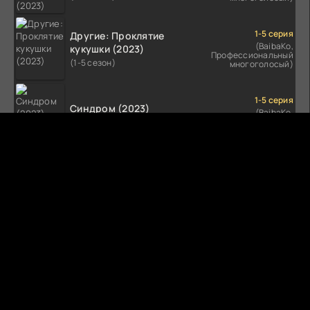
1-5 серия
Другие: Проклятие
(BaibaKo,
кукушки (2023)
Профессиональный
(1-5 сезон)
многоголосый)
1-5 серия
Синдром (2023)
(BaibaKo,
Профессиональный
(1-5 сезон)
многоголосый)