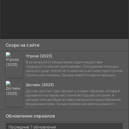
Скоро на сайте
Угроза (2023)
В испанской столице происходит нашествие
террористической группировки. Сотрудники полиции
наносят удар, после чего многие участники преступной
группы уничтожены. Однако имеется единственный
выживший,
Догмен (2023)
Дуглас долгие годы прожил с отцом-тираном, который
применял на парне жестокие методы воспитания. А
дальше отец вообще оставил мальчика на растерзание
бездомным псам. Только собаки оказались намного
Обновления сериалов
Последние 7 обновлений