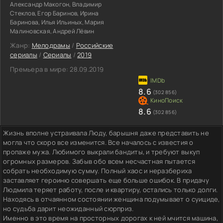
Александр Макогон, Владимир
Стеклов, Егор Баринов, Ирина
Баринова, Илья Ильиных, Мария
Малиновская, Андрей Лёвин
Жанр:
Мелодрамы
/
Российские
сериалы
/
Сериалы
/
2019
Премьера в мире:
28.09.2019
8.6
(302 856)
8.6
(302 856)
Жизнь вполне устраивала Люду, барышня даже представить не
могла что скоро все изменится. Все началось с известия о
пропаже мужа. Любимого выкрали бандиты, и требуют выкуп
огромных размеров. Забыв обо всем несчастная пытается
собрать необходимую сумму. Полный хаос и неразбериха
заставляет героиню совершать еще больше ошибок. В придачу
Людмила теряет работу, после и квартиру, остались только долги.
Находясь в отчаянном состоянии женщина подумывает о суициде,
но судьба дарит неожиданный сюрприз.
Именно в это время на просторных дорогах к ней мчится машина,