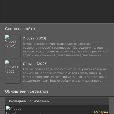
Скоро на сайте
Угроза (2023)
В испанской столице происходит нашествие
террористической группировки. Сотрудники полиции
наносят удар, после чего многие участники преступной
группы уничтожены. Однако имеется единственный
выживший,
Догмен (2023)
Дуглас долгие годы прожил с отцом-тираном, который
применял на парне жестокие методы воспитания. А
дальше отец вообще оставил мальчика на растерзание
бездомным псам. Только собаки оказались намного
Обновления сериалов
Последние 7 обновлений
1-5 серия