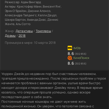
Режиссер:
Адам Вингард
Актеры:
Кристофер Манн, Винсент Янг,
Эрин О'Брайэн, Джонни Алонсо,
Александра Тайдингс, Келли Даудл,
Шаира Бартон, Аманда Диас, Дэннис
Женте, Аль Сотто
Жанр:
Детективы
/
Триллеры
/
Драмы
/
2018
Премьера в мире:
10 марта 2018
8.6
(302 856)
8.6
(302 856)
Уоррен Джейк до недавних пор был счастливым человеком,
трагедия пришла неожиданно. После серьезных проблем у героя
начинается проблема с важным органом, ушлые врачи быстро
находят донора и пересаживают Джейку почку. В первые время
казалось, что операция прошла успешно, однако вскоре
последствия дают о себе знать.
Постоянные ночные кошмары не дают мужчине жить
полноценной жизнью. Он уверен, что патология связана с