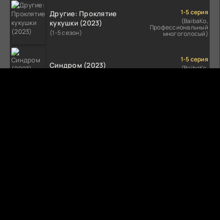
1-5 серия
Другие: Проклятие
(BaibaKo,
кукушки (2023)
Профессиональный
(1-5 сезон)
многоголосый)
1-5 серия
Синдром (2023)
(BaibaKo,
Профессиональный
(1-5 сезон)
многоголосый)