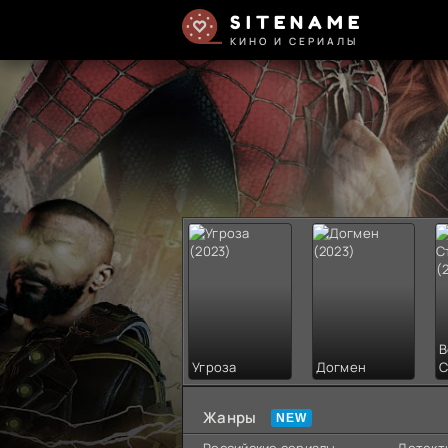
SITENAME
КИНО И СЕРИАЛЫ
В
Угроза
Догмен
С
Жанры