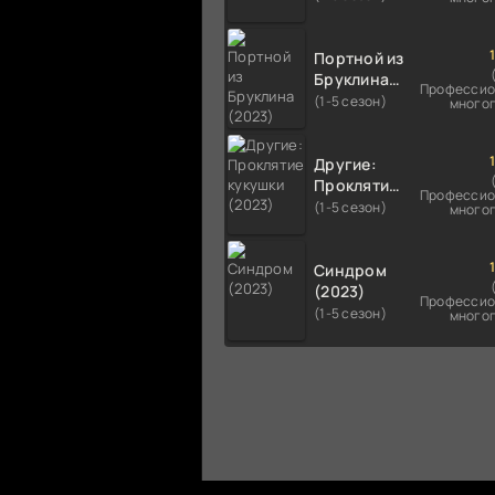
Портной из
Бруклина
Профессио
(2023)
(1-5 сезон)
много
Другие:
Проклятие
Профессио
кукушки
(1-5 сезон)
много
(2023)
Синдром
(2023)
Профессио
(1-5 сезон)
много