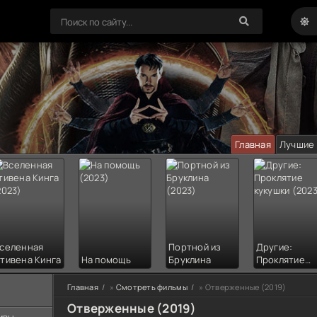
Главная
Лучшие
селенная
Портной из
Другие:
тивена Кинга
На помощь
Бруклина
Проклятие
кукушки
Главная
»
Смотреть фильмы
» Отверженные (2019)
Отверженные (2019)