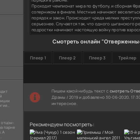
порядки в районе.
Проходит чемпионат мира по футболу, и сборная Фр
соперником в финале. Местные начинают веселиться
порядок и закон. Происходит чреда мелких преступл
серьезнее. Случается так, что одного цыганского ре
подростки начинают настоящую войну против взрос
Смотреть онлайн "Отверженные
Плеер 1
Плеер 2
Плеер 3
Трейлер
Пишем какой нибудь текст с
смотреть Отв
одит
й
Драмы / 2019 и добавлено 30-06-2020, 17:3
лиции
интересное.
огие
ы
я
 отцом-
Рекомендуем посмотреть:
на парне
. А