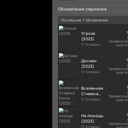
мальчика на растерзание б
псам. Только собаки оказали
Обновления сериалов
намного
Последние 7 обновлений
Угроза
(2023)
Профессио
(1-5 сезон)
много
Догмен
(2023)
Профессио
(1-5 сезон)
много
Вселенная
Стивена
Профессио
Кинга
(1-5 сезон)
много
(2023)
На помощь
(2023)
Профессио
(1-5 сезон)
много