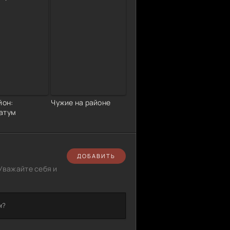
йон:
Чужие на районе
атум
ДОБАВИТЬ
Уважайте себя и
м?