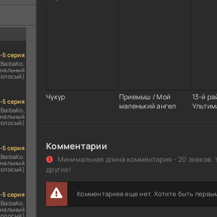
ездомным
сь
1-5 серия
(BaibaKo,
нальный
голосый)
Чукур
Приемыш / Мой
13-й ра
1-5 серия
маленький ангел
Ультим
(BaibaKo,
нальный
голосый)
Комментарии
1-5 серия
(BaibaKo,
Минимальная длина комментария - 20 знаков. 
нальный
других!
голосый)
Комментариев еще нет. Хотите быть первы
1-5 серия
(BaibaKo,
нальный
голосый)