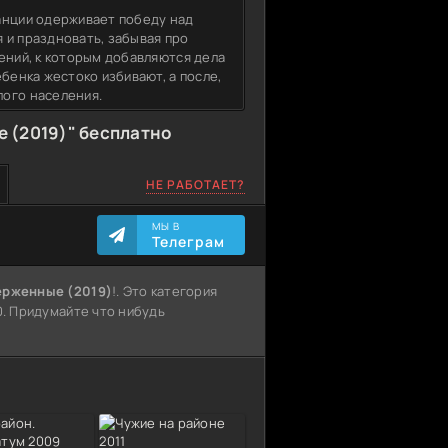
анции одерживает победу над
 и праздновать, забывая про
ений, к которым добавляются дела
бенка жестоко избивают, а после,
лого населения.
 (2019)" бесплатно
НЕ РАБОТАЕТ?
МЫ В
Телеграм
ерженные (2019)
!. Это категория
0. Придумайте что нибудь