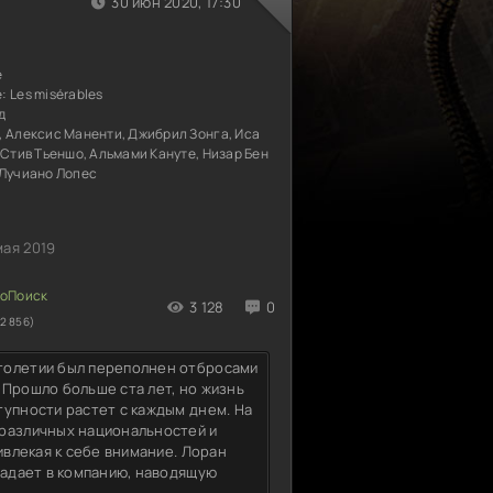
30 июн 2020, 17:30
е
е:
Les misérables
д
 Алексис Маненти, Джибрил Зонга, Иса
 Стив Тьеншо, Альмами Кануте, Низар Бен
 Лучиано Лопес
мая 2019
3 128
0
2 856)
толетии был переполнен отбросами
 Прошло больше ста лет, но жизнь
тупности растет с каждым днем. На
 различных национальностей и
ивлекая к себе внимание. Лоран
падает в компанию, наводящую