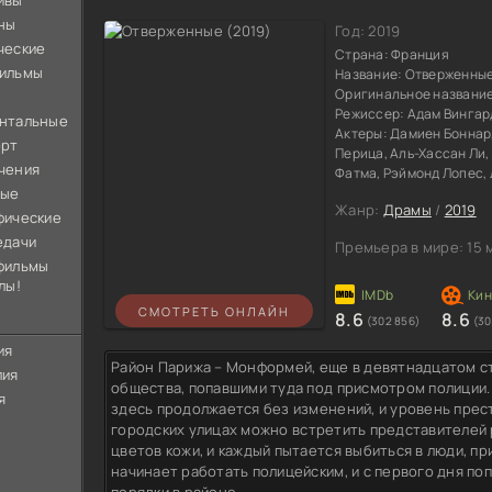
ивы
ны
Год:
2019
ческие
Страна:
Франция
ильмы
Название:
Отверженны
Оригинальное названи
Режиссер:
Адам Вингар
нтальные
Актеры:
Дамиен Боннар,
орт
Перица, Аль-Хассан Ли,
чения
Фатма, Рэймонд Лопес,
ные
Жанр:
Драмы
/
2019
фические
едачи
Премьера в мире:
15 
фильмы
лы!
СМОТРЕТЬ ОНЛАЙН
8.6
8.6
(302 856)
(30
ия
Район Парижа – Монформей, еще в девятнадцатом с
лия
общества, попавшими туда под присмотром полиции.
я
здесь продолжается без изменений, и уровень прес
городских улицах можно встретить представителей
цветов кожи, и каждый пытается выбиться в люди, пр
начинает работать полицейским, и с первого дня по