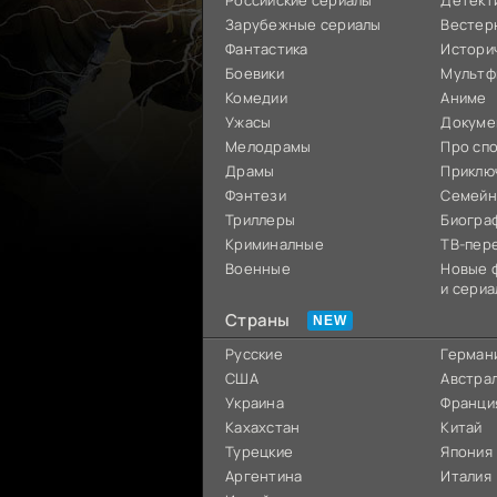
Российские сериалы
Детект
Зарубежные сериалы
Вестер
Фантастика
Истори
Боевики
Мультф
Комедии
Аниме
Ужасы
Докуме
Мелодрамы
Про сп
Драмы
Приклю
Фэнтези
Семей
Триллеры
Биогра
Криминалные
ТВ-пер
Военные
Новые 
и сериа
Страны
Русские
Герман
США
Австра
Украина
Франци
Кахахстан
Китай
Турецкие
Япония
Аргентина
Италия