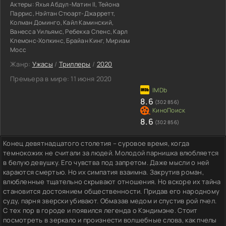
Актеры:
Яхья Абдул-Матин II, Тейона
Паррис, Нэйтан Стюарт-Джарретт,
Колман Доминго, Кайл Каминский,
Ванесса Уильямс, Ребекка Спенс, Карл
Клемонс-Хопкинс, Брайан Кинг, Мириам
Мосс
Жанр:
Ужасы
/
Триллеры
/
2020
Премьера в мире:
11 июня 2020
8.6
(302 856)
8.6
(302 856)
Конец девятнадцатого столетия – суровое время, когда
темнокожих не считали за людей. Молодой парнишка влюбляется
в белую девушку. Его чувства под запретом. Даже мысли о ней
караются смертью. Но их симпатия взаимна. Закрутив роман,
влюбленные тщательно скрывают отношения. Но вскоре их тайна
становится достоянием общественности. Придав его народному
суду, парня зверски убивают. Обмазав медом и спустив рой пчел.
С тех пор в городе и появился легенда о Кэндимэне. Стоит
посмотреть в зеркало и произнести волшебные слова, как пчелы