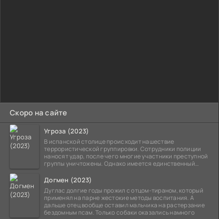
Скоро на сайте
Угроза (2023)
В испанской столице происходит нашествие
террористической группировки. Сотрудники полиции
наносят удар, после чего многие участники преступной
группы уничтожены. Однако имеется единственный
выживший,
Догмен (2023)
Дуглас долгие годы прожил с отцом-тираном, который
применял на парне жестокие методы воспитания. А
дальше отец вообще оставил мальчика на растерзание
бездомным псам. Только собаки оказались намного