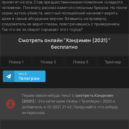
прилетят на зов. Став предшественниками появления «сладкого
человека». Поначалу рассказ кажется сплошным бредом. Но после
серии жутких убийств, местный полицейский начинает верить
даже в самые абсурдные версии. Взявшись за проверку,
следователь не верит глазам, повстречавшись с приведением.
Так что же за секрет скрывает этот город?
Смотреть онлайн "Кэндимен (2021)"
бесплатно
Плеер 1
Плеер 2
Плеер 3
Трейлер
МЫ В
Телеграм
Пишем какой нибудь текст с
смотреть Кэндимен
(2021)
!. Это категория Ужасы / Триллеры / 2020 и
добавлено 4-10-2021, 21:42. Придумайте что нибудь
интересное.