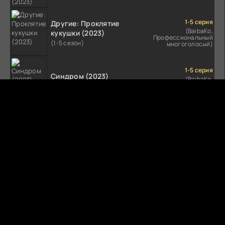
1-5 серия
Другие: Проклятие
(BaibaKo,
кукушки (2023)
Профессиональный
(1-5 сезон)
многоголосый)
1-5 серия
Синдром (2023)
(BaibaKo,
Профессиональный
(1-5 сезон)
многоголосый)