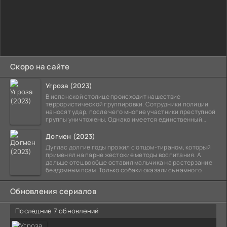
Скоро на сайте
Угроза (2023)
В испанской столице происходит нашествие
террористической группировки. Сотрудники полиции
наносят удар, после чего многие участники преступной
группы уничтожены. Однако имеется единственный
выживший,
Догмен (2023)
Дуглас долгие годы прожил с отцом-тираном, который
применял на парне жестокие методы воспитания. А
дальше отец вообще оставил мальчика на растерзание
бездомным псам. Только собаки оказались намного
Обновления сериалов
Последние 7 обновлений