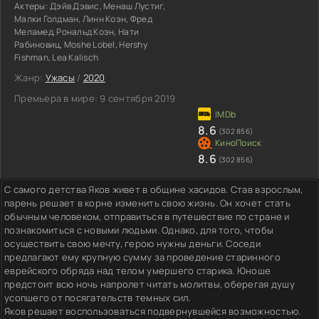
Актеры:
Дэйв Дэвис, Менаш Лустиг,
Малки Голдман, Линн Коэн, Фред
Меламед, Рональд Коэн, Нати
Рабиновиц, Moshe Lobel, Hershy
Fishman, Lea Kalisch
Жанр:
Ужасы
/
2020
Премьера в мире:
9 сентября 2019
8.6
(302 856)
8.6
(302 856)
С самого детства Яков живет в общине хасидов. Став взрослым,
парень решает в корне изменить свою жизнь. Он хочет стать
обычным человеком, отправиться в путешествие по стране и
познакомиться с новыми людьми. Однако, для того, чтобы
осуществить свою мечту, герою нужны деньги. Соседи
предлагают ему крупную сумму за проведение старинного
еврейского обряда над телом умершего старика. Юноше
предстоит всю ночь напролет читать молитвы, оберегая душу
усопшего от посягательств темных сил.
Яков решает воспользоваться подвернувшейся возможностью.