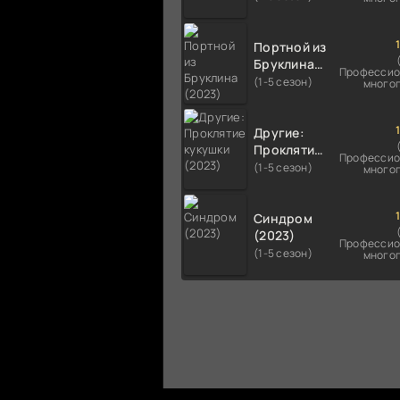
Портной из
Бруклина
Профессио
(2023)
(1-5 сезон)
много
Другие:
Проклятие
Профессио
кукушки
(1-5 сезон)
много
(2023)
Синдром
(2023)
Профессио
(1-5 сезон)
много