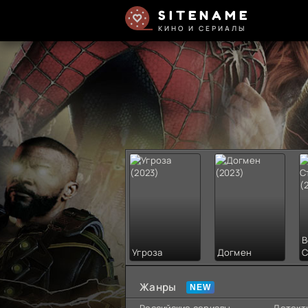
SITENAME
КИНО И СЕРИАЛЫ
В
Угроза
Догмен
С
Жанры