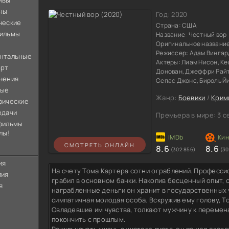
ивы
ны
Год:
2020
ческие
Страна:
США
ильмы
Название:
Честный вор
Оригинальное названи
Режиссер:
Адам Вингар
нтальные
Актеры:
Лиам Нисон, Ке
орт
Донован, Джеффри Райт
чения
Сепас Джонс, Бироль Йи
ные
Жанр:
Боевики
/
Крим
фические
едачи
Премьера в мире:
3 с
фильмы
лы!
СМОТРЕТЬ ОНЛАЙН
8.6
8.6
(302 856)
(30
ия
На счету Тома Картера сотни ограблений. Професси
лия
грабил в основном банки. Накопив бесценный опыт, 
я
награбленные деньги он хранит в государственных 
симпатичная молодая особа. Вскружив ему голову, Т
Овладевшие им чувства, толкают мужчину к перемена
покончить с прошлым.