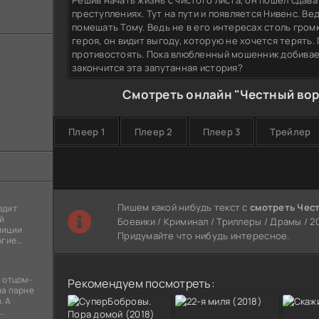
Решив начать жизнь с чистого листа, он пошел сдава
преступлениях. Тут на пути и появляется Нивенс. Ве
помешать Тому. Ведь не в его интересах столь гром
героя, он видит выгоду, которую не хочется терять.
противостоять. Пока влюбленный мошенник добивае
закончится эта запутанная история?
Смотреть онлайн "Честный вор
Плеер 1
Плеер 2
Плеер 3
Трейлер
Пишем какой нибудь текст с
смотреть Чес
одит
й
Боевики / Криминал / Триллеры / Драмы / 20
лиции
Придумайте что нибудь интересное.
огие
ы
я
 отцом-
Рекомендуем посмотреть:
на парне
. А