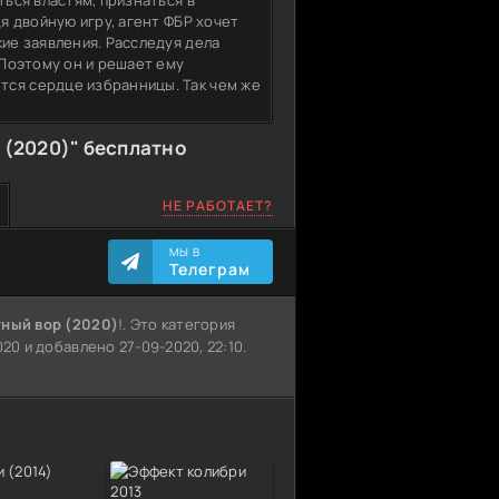
ться властям, признаться в
дя двойную игру, агент ФБР хочет
кие заявления. Расследуя дела
 Поэтому он и решает ему
тся сердце избранницы. Так чем же
 (2020)" бесплатно
НЕ РАБОТАЕТ?
МЫ В
Телеграм
тный вор (2020)
!. Это категория
20 и добавлено 27-09-2020, 22:10.