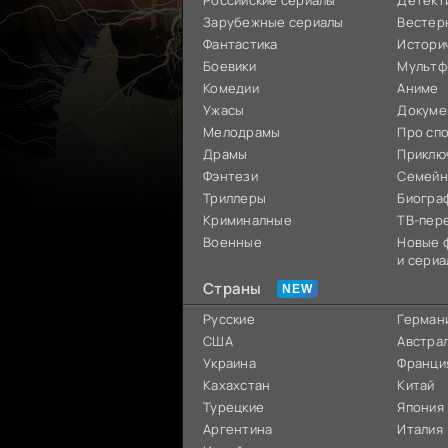
Российские сериалы
Детект
Зарубежные сериалы
Вестер
Фантастика
Истори
Боевики
Мультф
Комедии
Аниме
Ужасы
Докуме
Мелодрамы
Про сп
Драмы
Приклю
Фэнтези
Семей
Триллеры
Биогра
Криминалные
ТВ-пер
Военные
Новые 
и сериа
Страны
Русские
Герман
США
Австра
Украина
Франци
Кахахстан
Китай
Турецкие
Япония
Аргентина
Италия