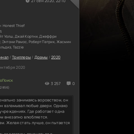
27 сен 2020, 22:10
е:
Honest Thief
д
йт Уолш, Джай Кортни, Джеффри
, Энтони Рамос, Роберт Патрик, Жасмин
льдиз, Tazzie
инал
/
Триллеры
/
Драмы
/
2020
ентября 2020
3 257
0
2 856)
онально занимаясь воровством, он
он взламывал любые двери. Однако
учреждениях. Где работает одна
ом внезапно влюбляется.
м. Желая стать лучше, он пытается