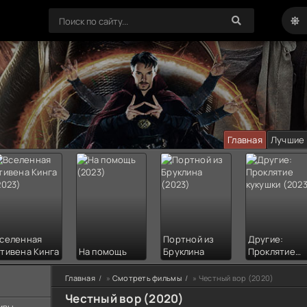
Главная
Лучшие
селенная
Портной из
Другие:
тивена Кинга
На помощь
Бруклина
Проклятие
кукушки
Главная
»
Смотреть фильмы
» Честный вор (2020)
Честный вор (2020)