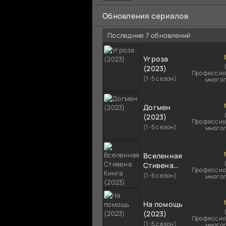
мальчика на растерзание б
псам. Только собаки оказали
Обновления сериалов
намного
Последние 7 обновлений
Угроза
(2023)
Профессио
(1-5 сезон)
много
Догмен
(2023)
Профессио
(1-5 сезон)
много
Вселенная
Стивена
Профессио
Кинга
(1-5 сезон)
много
(2023)
На помощь
(2023)
Профессио
(1-5 сезон)
много