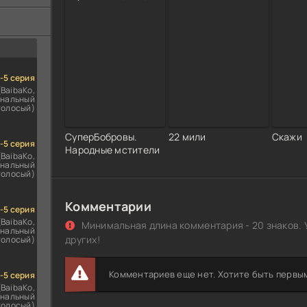
ездомным
сь
1-5 серия
(BaibaKo,
нальный
голосый)
СуперБобровы.
22 мили
Скажи
1-5 серия
Народные мстители
(BaibaKo,
нальный
голосый)
Комментарии
1-5 серия
(BaibaKo,
Минимальная длина комментария - 20 знаков. 
нальный
других!
голосый)
Комментариев еще нет. Хотите быть первы
1-5 серия
(BaibaKo,
нальный
голосый)