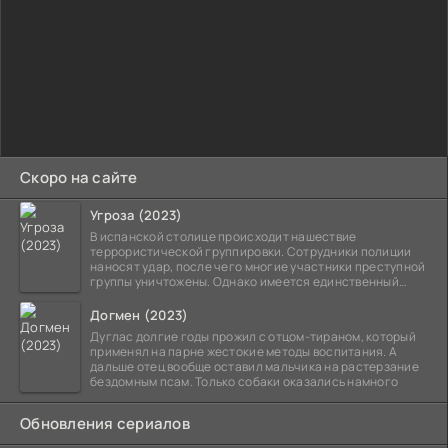
Скоро на сайте
Угроза (2023)
В испанской столице происходит нашествие
террористической группировки. Сотрудники полиции
наносят удар, после чего многие участники преступной
группы уничтожены. Однако имеется единственный
выживший,
Догмен (2023)
Дуглас долгие годы прожил с отцом-тираном, который
применял на парне жестокие методы воспитания. А
дальше отец вообще оставил мальчика на растерзание
бездомным псам. Только собаки оказались намного
Обновления сериалов