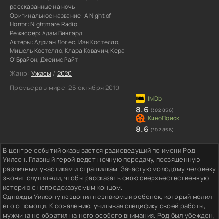
рассказанные на ночь
Оригинальное название:
A Night of
Horror: Nightmare Radio
Режиссер:
Адам Вингард
Актеры:
Адриан Лопес, Иэн Костелло,
Мишель Костелло, Клара Ковачич, Кера
О'Брайон, Джеймс Райт
Жанр:
Ужасы
/
2020
Премьера в мире:
25 октября 2019
8.6
(302 856)
8.6
(302 856)
В центре событий оказывается радиоведущий по имени Род
Уилсон. Главный герой ведет ночную передачу, посвященную
различным ужастикам и страшилкам. Зачастую молодому человеку
звонят слушатели, чтобы рассказать свою сверхъестественную
историю с непредсказуемым концом.
Однажды Уилсону позвонил незнакомый ребенок, который молил
его о помощи. К сожалению, учитывая специфику своей работы,
мужчина не обратил на него особого внимания. Род был убежден,