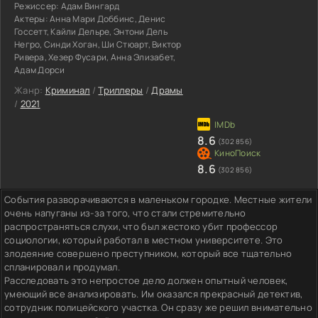
Режиссер:
Адам Вингард
Актеры:
Анна Мари Доббинс, Денис
Госсетт, Кайли Дельре, Энтони Дель
Негро, Синди Хоган, Ши Стюарт, Виктор
Ривера, Хезер Фусари, Анна Элизабет,
Адам Дорси
Жанр:
Криминал
/
Триллеры
/
Драмы
/
2021
8.6
(302 856)
8.6
(302 856)
События разворачиваются в маленьком городке. Местные жители
очень напуганы из-за того, что стали стремительно
распространяться слухи, что был жестоко убит профессор
социологии, который работал в местном университете. Это
злодеяние совершено преступником, который все тщательно
спланировал и продумал.
Расследовать это непростое дело должен опытный человек,
умеющий все анализировать. Им оказался прекрасный детектив,
сотрудник полицейского участка. Он сразу же решил внимательно