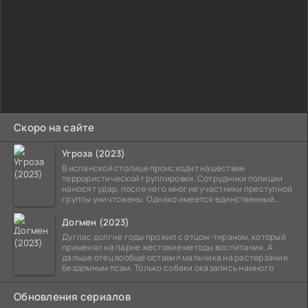
Скоро на сайте
Угроза (2023)
В испанской столице происходит нашествие
террористической группировки. Сотрудники полиции
наносят удар, после чего многие участники преступной
группы уничтожены. Однако имеется единственный
выживший,
Догмен (2023)
Дуглас долгие годы прожил с отцом-тираном, который
применял на парне жестокие методы воспитания. А
дальше отец вообще оставил мальчика на растерзание
бездомным псам. Только собаки оказались намного
Обновления сериалов