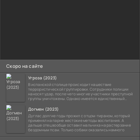
Скоро на сайте
Угроза (2023)
В испанской столице происходит нашествие
террористической группировки. Сотрудники полиции
наносят удар, после чего многие участники преступной
группы уничтожены. Однако имеется единственный
выживший,
Догмен (2023)
Дуглас долгие годы прожил с отцом-тираном, который
применял на парне жестокие методы воспитания. А
дальше отец вообще оставил мальчика на растерзание
бездомным псам. Только собаки оказались намного