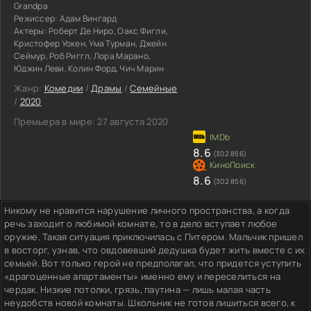
Grandpa
Режиссер:
Адам Вингард
Актеры:
Роберт Де Ниро, Оакс Фигли,
Кристофер Уокен, Ума Турман, Джейн
Сеймур, Роб Риггл, Лора Марано,
Юджин Леви, Колин Форд, Чич Марин
Жанр:
Комедии
/
Драмы
/
Семейные
/
2020
Премьера в мире:
27 августа 2020
8.6
(302 856)
8.6
(302 856)
Никому не нравится нарушение личного пространства, а когда
речь заходит о любимой комнате, то в дело вступает любое
оружие. Такая ситуация приключилась с Питером. Мальчик пришел
в восторг, узнав, что овдовевший дедушка будет жить вместе с их
семьей. Вот только герой не предполагал, что придется уступить
«драгоценные апартаменты» именно ему и переселиться на
чердак. Низкие потолки, грязь, паутина — лишь малая часть
неудобств новой комнаты. Школьник не готов лишиться всего, к