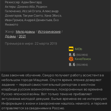
Режиссер:
Адам Вингард
Актеры:
Дзюнко Абэ, Родион
Галюченко, Иссэй Огата, Александр
Домогаров, Такуми Саито, Хана Эбисэ,
Иван Громов, Андрей Дементьев, Ёко
Ямамото
Жанр:
Мелодрамы
/
Исторические
/
Драмы
/
2021
Премьера в мире:
22 марта 2019
8.6
(302 856)
8.6
(302 856)
Едва закончив обучение, Сакуро получает работу ассистента в
небольшом городе Мацуяме. Спустя время, японке доверяют
задание — первый самостоятельный репортаж о местном
кладбище русских военнопленных, похороненных во времена
Русско-японской войны. Вот только тема не прибавляет
энтузиазма молодой девушке. Былые времена ее не интересуют.
Информации о жизни и захоронении нашлось немного, и героиня
отправляется за сведениями в Россию.