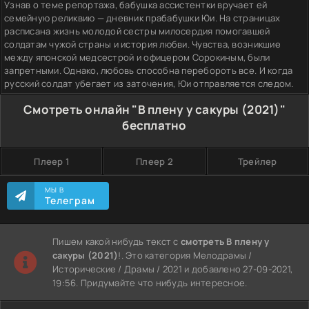
Узнав о теме репортажа, бабушка ассистентки вручает ей
семейную реликвию — дневник прабабушки Юи. На страницах
расписана жизнь молодой сестры милосердия помогавшей
солдатам чужой страны и история любви. Чувства, возникшие
между японской медсестрой и офицером Сорокиным, были
запретными. Однако, любовь способна перебороть все. И когда
русский солдат убегает из заточения, Юи отправляется следом.
Смотреть онлайн "В плену у сакуры (2021)"
бесплатно
Плеер 1
Плеер 2
Трейлер
МЫ В
Телеграм
Пишем какой нибудь текст с
смотреть В плену у
сакуры (2021)
!. Это категория Мелодрамы /
Исторические / Драмы / 2021 и добавлено 27-09-2021,
19:56. Придумайте что нибудь интересное.