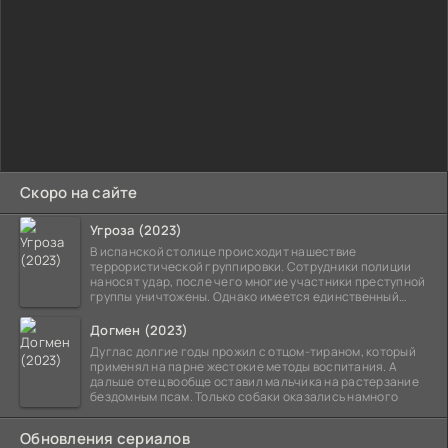
Скоро на сайте
Угроза (2023)
В испанской столице происходит нашествие
террористической группировки. Сотрудники полиции
наносят удар, после чего многие участники преступной
группы уничтожены. Однако имеется единственный
выживший,
Догмен (2023)
Дуглас долгие годы прожил с отцом-тираном, который
применял на парне жестокие методы воспитания. А
дальше отец вообще оставил мальчика на растерзание
бездомным псам. Только собаки оказались намного
Обновления сериалов