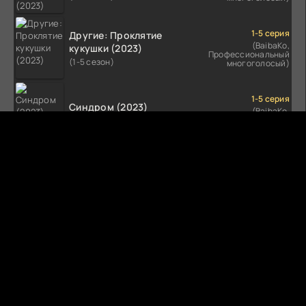
1-5 серия
Другие: Проклятие
(BaibaKo,
кукушки (2023)
Профессиональный
(1-5 сезон)
многоголосый)
1-5 серия
Синдром (2023)
(BaibaKo,
Профессиональный
(1-5 сезон)
многоголосый)