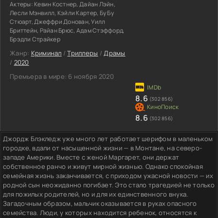
Актеры:
Кевин Костнер, Дайан Лэйн,
Лесли Мэнвилл, Кэйли Картер, Бу Бу
Стюарт, Джеффри Донован, Уилл
Бриттейн, Райан Брюс, Адам Стэффорд,
Брэдли Страйкер
Жанр:
Криминал
/
Триллеры
/
Драмы
/
2020
Премьера в мире:
6 ноября 2020
8.6
(302 856)
8.6
(302 856)
Джордж Блэкледж уже много лет работает шерифом в маленьком
городке, вдали от насыщенной жизни — в Монтане, на северо-
западе Америки. Вместе с женой Маргарет, они держат
собственное ранчо и живут мирной жизнью. Однако спокойная
семейная жизнь заканчивается, с приходом ужасной новости — их
родной сын неожиданно погибает. Это стало трагедией не только
для пожилых родителей, но и для их единственного внука.
Загадочным образом, мальчик оказывается в руках опасного
семейства. Люди, у которых находится ребенок, относятся к