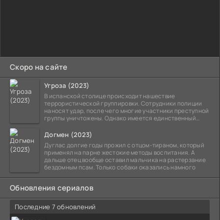
Скоро на сайте
Угроза (2023)
В испанской столице происходит нашествие
террористической группировки. Сотрудники полиции
наносят удар, после чего многие участники преступной
группы уничтожены. Однако имеется единственный
выживший,
Догмен (2023)
Дуглас долгие годы прожил с отцом-тираном, который
применял на парне жестокие методы воспитания. А
дальше отец вообще оставил мальчика на растерзание
бездомным псам. Только собаки оказались намного
Обновления сериалов
Последние 7 обновлений