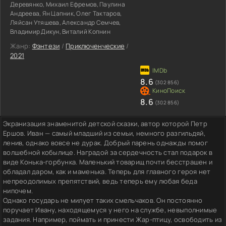
Деревянко, Михаил Ефремов, Паулина
Андреева, Ян Цапник, Олег Тактаров,
Ляйсан Утяшева, Александр Семчев,
Владимир Дикун, Виталий Копнин
Жанр:
Фэнтези
/
Приключенческие
/
2021
8.6
(302 856)
8.6
(302 856)
Экранизация знаменитой детской сказки, автор которой Петр
Ершов. Иван — самый младший из семьи, немного разгильдяй,
ленив, однако вовсе не дурак. Добрый парень однажды помог
волшебной кобылице. Наградой за сердечность стал подарок в
виде Конька-горбунка. Маленький товарищ почти бесстрашен и
обладал даром, как и маменька. Теперь для главного героя нет
непреодолимых препятствий, ведь теперь ему любая беда
нипочем.
Однако государь не милует таких смельчаков. Он постоянно
поручает Ивану, находящемуся у него на службе, невыполнимые
задания. Например, поймать и принести Жар-птицу, освободить из