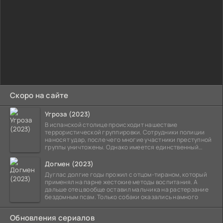
Скоро на сайте
Угроза (2023)
В испанской столице происходит нашествие
террористической группировки. Сотрудники полиции
наносят удар, после чего многие участники преступной
группы уничтожены. Однако имеется единственный
выживший,
Догмен (2023)
Дуглас долгие годы прожил с отцом-тираном, который
применял на парне жестокие методы воспитания. А
дальше отец вообще оставил мальчика на растерзание
бездомным псам. Только собаки оказались намного
Обновления сериалов