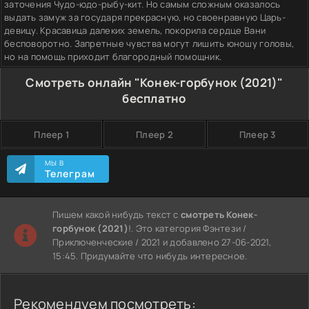
заточения Чудо-юдо-рыбу-кит. Но самым сложным оказалось
выдать замуж за государя прекрасную, но своенравную Царь-
девицу. Красавица далеких земель, покорила сердце Вани
бесповоротно. Запретные чувства могут лишить юношу головы,
но на помощь приходит благородный помощник.
Смотреть онлайн "Конек-горбунок (2021)"
бесплатно
Плеер 1
Плеер 2
Плеер 3
МЫ В
Телеграм
Пишем какой нибудь текст с
смотреть Конек-
горбунок (2021)
!. Это категория Фэнтези /
Приключенческие / 2021 и добавлено 27-06-2021,
15:45. Придумайте что нибудь интересное.
Рекомендуем посмотреть: