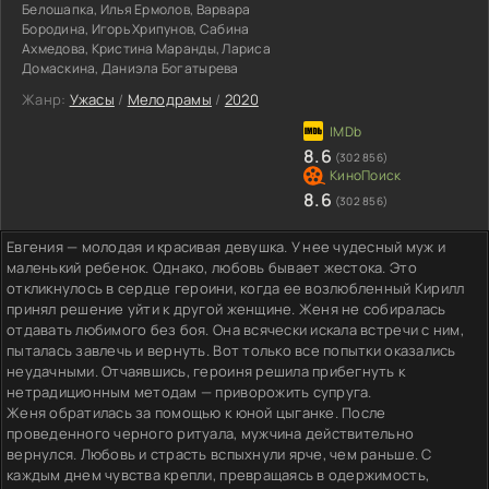
Белошапка, Илья Ермолов, Варвара
Бородина, Игорь Хрипунов, Сабина
Ахмедова, Кристина Маранды, Лариса
Домаскина, Даниэла Богатырева
Жанр:
Ужасы
/
Мелодрамы
/
2020
8.6
(302 856)
8.6
(302 856)
Евгения — молодая и красивая девушка. У нее чудесный муж и
маленький ребенок. Однако, любовь бывает жестока. Это
откликнулось в сердце героини, когда ее возлюбленный Кирилл
принял решение уйти к другой женщине. Женя не собиралась
отдавать любимого без боя. Она всячески искала встречи с ним,
пыталась завлечь и вернуть. Вот только все попытки оказались
неудачными. Отчаявшись, героиня решила прибегнуть к
нетрадиционным методам — приворожить супруга.
Женя обратилась за помощью к юной цыганке. После
проведенного черного ритуала, мужчина действительно
вернулся. Любовь и страсть вспыхнули ярче, чем раньше. С
каждым днем чувства крепли, превращаясь в одержимость,