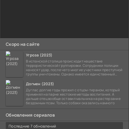
Скоро на сайте
Угроза (2023)
В испанской столице происходит нашествие
террористической группировки. Сотрудники полиции
наносят удар, после чего многие участники преступной
группы уничтожены. Однако имеется единственный
выживший,
Догмен (2023)
Дуглас долгие годы прожил с отцом-тираном, который
применял на парне жестокие методы воспитания. А
дальше отец вообще оставил мальчика на растерзание
бездомным псам. Только собаки оказались намного
Обновления сериалов
Последние 7 обновлений