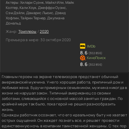
Актеры:
Хилари Суэнк, Майкл Или, Майк
Колтер, Кали Хоук, Джеффри Оуэнс,
Сэм Дэйли, Дамарис Льюис, Дэвид
Хофлин, Тайрин Тернер, Джулиана
Дональд
Жанр:
Триллеры
/
2020
Премьера в мире:
30 октября 2020
8.6
(302 856)
8.6
(302 856)
Главным героем на экране телевизоров предстанет обычный
американский мужчина. У него хорошая работа, приличный дом и
любимая жена. Будучи примерным семьянином, мужчина никогда в
жизни не нарушал закон. Типичный американец со своими
заботами, сливающийся с основной массой занятых граждан. По
крайней мере так было, пока герой не решил разнообразить
жизнь.
Однажды работник осознает, что его идеальному быту не хватает
острых ощущений. Он жаждет познать все, и решает провести
единственную ночь в компании таинственной женщины. С тех пор