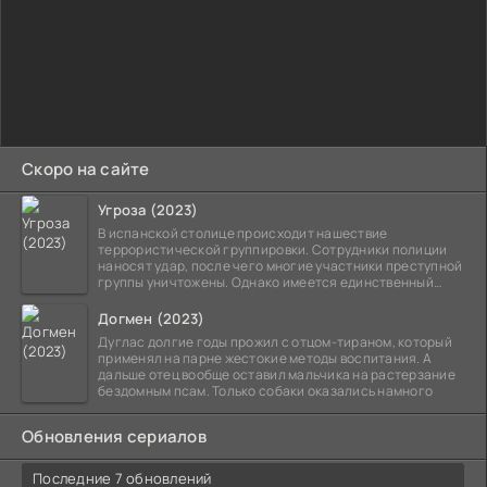
Скоро на сайте
Угроза (2023)
В испанской столице происходит нашествие
террористической группировки. Сотрудники полиции
наносят удар, после чего многие участники преступной
группы уничтожены. Однако имеется единственный
выживший,
Догмен (2023)
Дуглас долгие годы прожил с отцом-тираном, который
применял на парне жестокие методы воспитания. А
дальше отец вообще оставил мальчика на растерзание
бездомным псам. Только собаки оказались намного
Обновления сериалов
Последние 7 обновлений