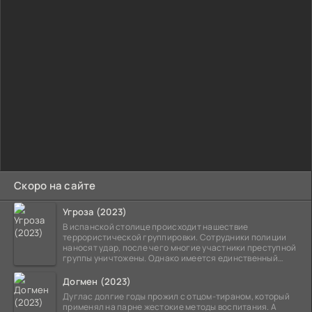
Скоро на сайте
Угроза (2023)
В испанской столице происходит нашествие
террористической группировки. Сотрудники полиции
наносят удар, после чего многие участники преступной
группы уничтожены. Однако имеется единственный
выживший,
Догмен (2023)
Дуглас долгие годы прожил с отцом-тираном, который
применял на парне жестокие методы воспитания. А