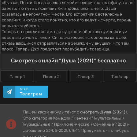
сбылась. Почти. Когда он шел домой и говорил по телефону, то не
заметил по пути открытый люк и провалился в него. Душа
оказалась в непонятном месте. Его встретили бестелесные
создания, и когда стало понятно, что его ведут к смерти, парень
попытался убежать.
Теперь он находится там, где сущности обретают умения и ум
перед встречей с телом. Он познакомился с молодым юношей,
отказывающимся отправляться на Землю, ему внушили, что там
плохо. Теперь Джо предстоит переубедить товарища.
Смотреть онлайн "Душа (2021)" бесплатно
Плеер 1
Плеер 2
Плеер 3
Трейлер
МЫ В
Телеграм
Пишем какой нибудь текст с
смотреть Душа (2021)
!.
Это категория Комедии / Фэнтези / Мультфильмы /
Музыкальные / Приключенческие / Семейные / 2021 и
добавлено 23-06-2021, 09:41. Придумайте что нибудь
интересное.