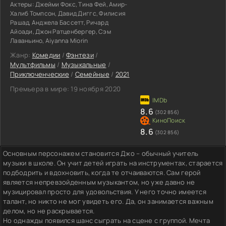
Актеры:
Джейми Фокс, Тина Фей, Амир-
Халиб Томпсон, Давид Диггс, Филисия
Рашад, Анджела Бассетт, Ричард
Айоади, Джон Ратценбергер, Сэм
Лаваньино, Aiyanna Miorin
Жанр:
Комедии
/
Фэнтези
/
Мультфильмы
/
Музыкальные
/
Приключенческие
/
Семейные
/
2021
Премьера в мире:
19 ноября 2020
8.6
(302 856)
8.6
(302 856)
Основным персонажем становится Джо – обычный учитель
музыки в школе. Он учит детей играть на инструментах, старается
подбодрить и вдохновить, когда те отчаиваются. Сам герой
является непревзойденным музыкантом, но уже давно не
музицировал просто для удовольствия. У него точно имеется
талант, но никто не мог увидеть его. Да, он занимается важным
делом, но не раскрывается.
Но однажды появился шанс сыграть на сцене с группой. Мечта