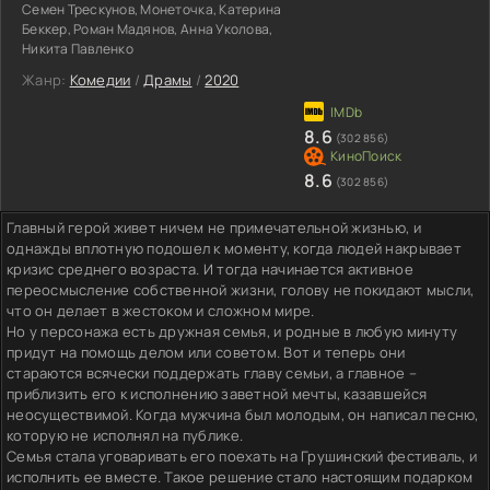
Семен Трескунов, Монеточка, Катерина
Беккер, Роман Мадянов, Анна Уколова,
Никита Павленко
Жанр:
Комедии
/
Драмы
/
2020
8.6
(302 856)
8.6
(302 856)
Главный герой живет ничем не примечательной жизнью, и
однажды вплотную подошел к моменту, когда людей накрывает
кризис среднего возраста. И тогда начинается активное
переосмысление собственной жизни, голову не покидают мысли,
что он делает в жестоком и сложном мире.
Но у персонажа есть дружная семья, и родные в любую минуту
придут на помощь делом или советом. Вот и теперь они
стараются всячески поддержать главу семьи, а главное –
приблизить его к исполнению заветной мечты, казавшейся
неосуществимой. Когда мужчина был молодым, он написал песню,
которую не исполнял на публике.
Семья стала уговаривать его поехать на Грушинский фестиваль, и
исполнить ее вместе. Такое решение стало настоящим подарком