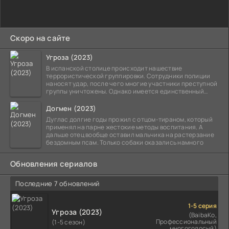
Скоро на сайте
Угроза (2023)
В испанской столице происходит нашествие
террористической группировки. Сотрудники полиции
наносят удар, после чего многие участники преступной
группы уничтожены. Однако имеется единственный
выживший,
Догмен (2023)
Дуглас долгие годы прожил с отцом-тираном, который
применял на парне жестокие методы воспитания. А
дальше отец вообще оставил мальчика на растерзание
бездомным псам. Только собаки оказались намного
Обновления сериалов
Последние 7 обновлений
1-5 серия
Угроза (2023)
(BaibaKo,
Профессиональный
(1-5 сезон)
многоголосый)