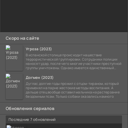
Скоро на сайте
Угроза (2023)
В испанской столице происходит нашествие
террористической группировки. Сотрудники полиции
наносят удар, после чего многие участники преступной
группы уничтожены. Однако имеется единственный
выживший,
Догмен (2023)
Дуглас долгие годы прожил с отцом-тираном, который
применял на парне жестокие методы воспитания. А
дальше отец вообще оставил мальчика на растерзание
бездомным псам. Только собаки оказались намного
Обновления сериалов
Последние 7 обновлений