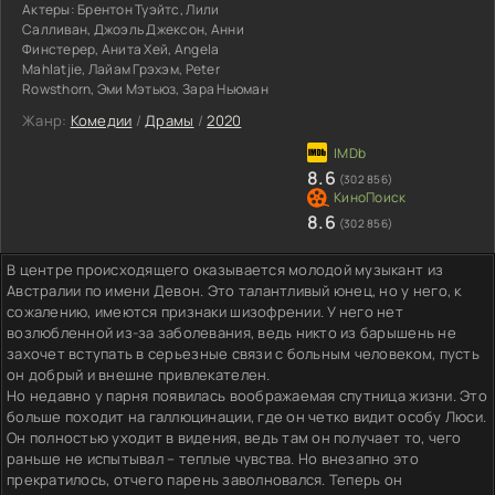
Актеры:
Брентон Туэйтс, Лили
Салливан, Джоэль Джексон, Анни
Финстерер, Анита Хей, Angela
Mahlatjie, Лайам Грэхэм, Peter
Rowsthorn, Эми Мэтьюз, Зара Ньюман
Жанр:
Комедии
/
Драмы
/
2020
8.6
(302 856)
8.6
(302 856)
В центре происходящего оказывается молодой музыкант из
Австралии по имени Девон. Это талантливый юнец, но у него, к
сожалению, имеются признаки шизофрении. У него нет
возлюбленной из-за заболевания, ведь никто из барышень не
захочет вступать в серьезные связи с больным человеком, пусть
он добрый и внешне привлекателен.
Но недавно у парня появилась воображаемая спутница жизни. Это
больше походит на галлюцинации, где он четко видит особу Люси.
Он полностью уходит в видения, ведь там он получает то, чего
раньше не испытывал – теплые чувства. Но внезапно это
прекратилось, отчего парень заволновался. Теперь он