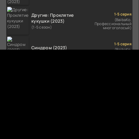
1-5 серия
Другие: Проклятие
(BaibaKo,
кукушки (2023)
Профессиональный
(1-5 сезон)
многоголосый)
1-5 серия
Синдром (2023)
(BaibaKo,
Профессиональный
(1-5 сезон)
многоголосый)