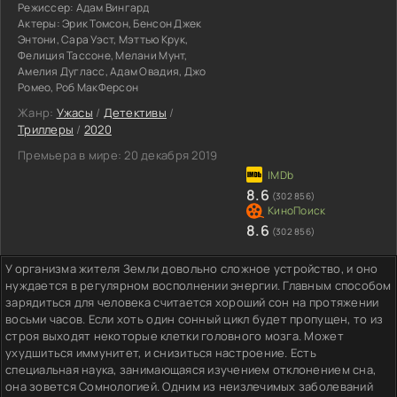
Режиссер:
Адам Вингард
Актеры:
Эрик Томсон, Бенсон Джек
Энтони, Сара Уэст, Мэттью Крук,
Фелиция Тассоне, Мелани Мунт,
Амелия Дугласс, Адам Овадия, Джо
Ромео, Роб МакФерсон
Жанр:
Ужасы
/
Детективы
/
Триллеры
/
2020
Премьера в мире:
20 декабря 2019
8.6
(302 856)
8.6
(302 856)
У организма жителя Земли довольно сложное устройство, и оно
нуждается в регулярном восполнении энергии. Главным способом
зарядиться для человека считается хороший сон на протяжении
восьми часов. Если хоть один сонный цикл будет пропущен, то из
строя выходят некоторые клетки головного мозга. Может
ухудшиться иммунитет, и снизиться настроение. Есть
специальная наука, занимающаяся изучением отклонением сна,
она зовется Сомнологией. Одним из неизлечимых заболеваний