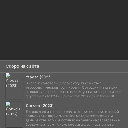
Скоро на сайте
Угроза (2023)
В испанской столице происходит нашествие
террористической группировки. Сотрудники полиции
наносят удар, после чего многие участники преступной
группы уничтожены. Однако имеется единственный
выживший,
Догмен (2023)
Дуглас долгие годы прожил с отцом-тираном, который
применял на парне жестокие методы воспитания. А
дальше отец вообще оставил мальчика на растерзание
бездомным псам. Только собаки оказались намного