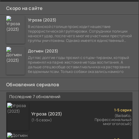
Скоро на сайте
Угроза (2023)
В испанской столице происходит нашествие
террористической группировки. Сотрудники полиции
наносят удар, после чего многие участники преступной
группы уничтожены. Однако имеется единственный
выживший,
Догмен (2023)
Дуглас долгие годы прожил с отцом-тираном, который
применял на парне жестокие методы воспитания. А
дальше отец вообще оставил мальчика на растерзание
бездомным псам. Только собаки оказались намного
Обновления сериалов
Последние 7 обновлений
1-5 серия
Угроза (2023)
(BaibaKo,
Профессиональный
(1-5 сезон)
многоголосый)