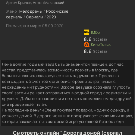
Артем Крылов, Антон Макарский
Жанр:
Мелодрамы
/
Российские
сериалы
/
Сериалы
/
2020
Премьера в мире:
05.09.2020
8.6
(302 856)
8.6
(302 856)
Лена долгие годы мечтала быть знаменитой певицей. Вот час
настал, представилась возможность поехать в Москву, где
барышня планировала осуществить задуманное. Приехав в
долгожданный суетной мегаполис героиня встретилась с
неожиданными трудностями. Вскоре девушка осознала глупость
своей затеи и решает отправиться в родной город к родителям и
друзьям. Дабы не опозорится и не стать посмешищем для друзей
она придумывает план.
На последние деньги Елена покупает подарки, модную одежду, и
уезжает домой. В дороге женщина прокручивает свою махинацию,
которая заключается в актерской игре успешной бизнес леди.
Смотреть онлайн "Дорога домой (сериал