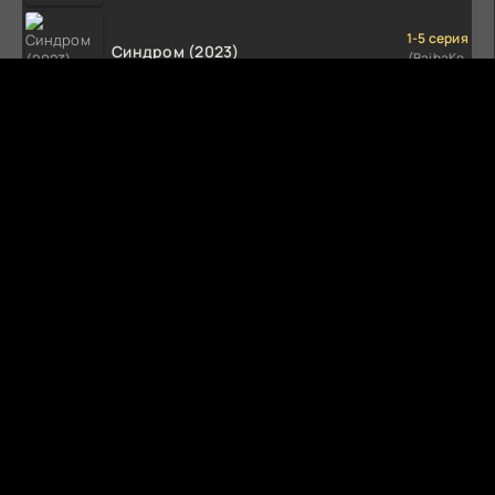
1-5 серия
Синдром (2023)
(BaibaKo,
Профессиональный
(1-5 сезон)
многоголосый)