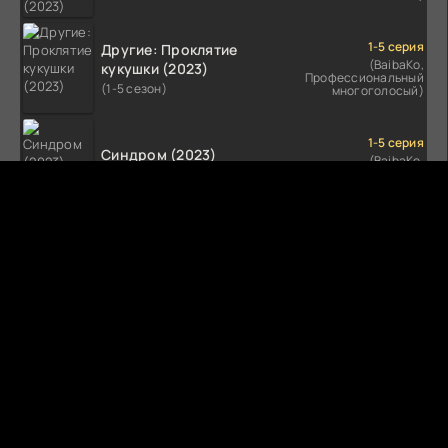
1-5 серия
Другие: Проклятие
(BaibaKo,
кукушки (2023)
Профессиональный
(1-5 сезон)
многоголосый)
1-5 серия
Синдром (2023)
(BaibaKo,
Профессиональный
(1-5 сезон)
многоголосый)