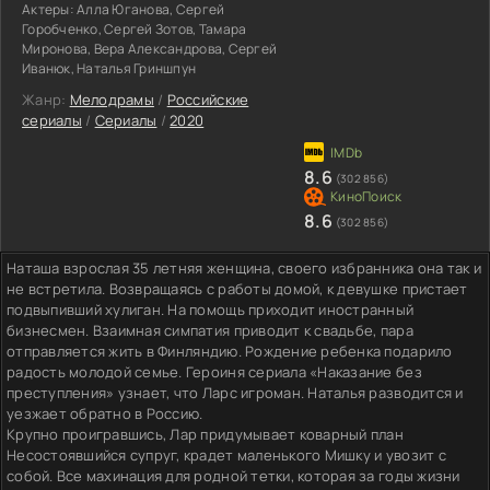
Актеры:
Алла Юганова, Сергей
Горобченко, Сергей Зотов, Тамара
Миронова, Вера Александрова, Сергей
Иванюк, Наталья Гриншпун
Жанр:
Мелодрамы
/
Российские
сериалы
/
Сериалы
/
2020
8.6
(302 856)
8.6
(302 856)
Наташа взрослая 35 летняя женщина, своего избранника она так и
не встретила. Возвращаясь с работы домой, к девушке пристает
подвыпивший хулиган. На помощь приходит иностранный
бизнесмен. Взаимная симпатия приводит к свадьбе, пара
отправляется жить в Финляндию. Рождение ребенка подарило
радость молодой семье. Героиня сериала «Наказание без
преступления» узнает, что Ларс игроман. Наталья разводится и
уезжает обратно в Россию.
Крупно проигравшись, Лар придумывает коварный план
Несостоявшийся супруг, крадет маленького Мишку и увозит с
собой. Все махинация для родной тетки, которая за годы жизни