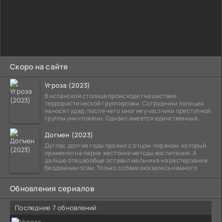
Скоро на сайте
Угроза (2023)
В испанской столице происходит нашествие
террористической группировки. Сотрудники полиции
наносят удар, после чего многие участники преступной
группы уничтожены. Однако имеется единственный
выживший,
Догмен (2023)
Дуглас долгие годы прожил с отцом-тираном, который
применял на парне жестокие методы воспитания. А
дальше отец вообще оставил мальчика на растерзание
бездомным псам. Только собаки оказались намного
Обновления сериалов
Последние 7 обновлений