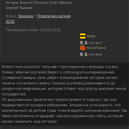
Актеры:
Кирилл Полухин, Олег Абалян,
Сергей Яценюк
Жанр:
Боевики
/
Приключенческие
/
2020
Премьера в мире:
06.09.2020
8.6
(302 856)
8.6
(302 856)
Известный социолог получает приглашение в воющую страну
Ливию. Максим Шугалей берет с собой друга и переводчика
Суэйфана Самера. Цель ребят исповедование которое может
помочь остановить войну. Однако Шугалей докапывается до
секретной информации, которая ставит под угрозу высоких чинов
государства.
По выдуманным предлогам героев сажают в тюрьму, где они
подвергаются пыткам и избиениям. Злодеи не учли одного, что
заключенные за долгие годы тоже владеют ценными данными. Так
Макс постепенно открывает самую сокровенную тайну, которая
может изменить ход истории.