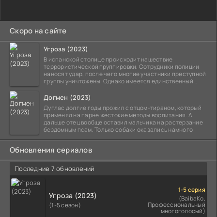
Скоро на сайте
Угроза (2023)
В испанской столице происходит нашествие
террористической группировки. Сотрудники полиции
наносят удар, после чего многие участники преступной
группы уничтожены. Однако имеется единственный
выживший,
Догмен (2023)
Дуглас долгие годы прожил с отцом-тираном, который
применял на парне жестокие методы воспитания. А
дальше отец вообще оставил мальчика на растерзание
бездомным псам. Только собаки оказались намного
Обновления сериалов
Последние 7 обновлений
1-5 серия
Угроза (2023)
(BaibaKo,
Профессиональный
(1-5 сезон)
многоголосый)