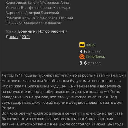
Кологривый, Евгений Романцов, Анна
Уколова, Вольфганг Черни, Жан-Марк
Биркхольц, Дмитрий Быковский-
Ромашов, Карина Разумовская, Евгений
Санников, Миндаугас Папинигис
Жанр:
Военные
/
Исторические
/
Драмы
/
2021
8.6
(302 856)
8.6
(302 856)
Летом 1941 года выпускники вступили во взрослый этап жизни. Они
мечтали о счастливом безоблачном будущем и не подозревали,
что их ждет в ближайшем будущем. Они танцевали и веселились
на выпускном вечере, собирались поступать в высшие учебные
заведения, но не думали, что этому не суждено сбыться. Под
звуки разрывающихся бомб парни и девушки спешат отдать долг
Родине.
Зоя Космодемьянская родилась в семье учителей. Она с детства
была лидером в классе и занималась с малообразованными
детьми. Выпускной вечер в ее школе состоялся 21 июня 1941 года.