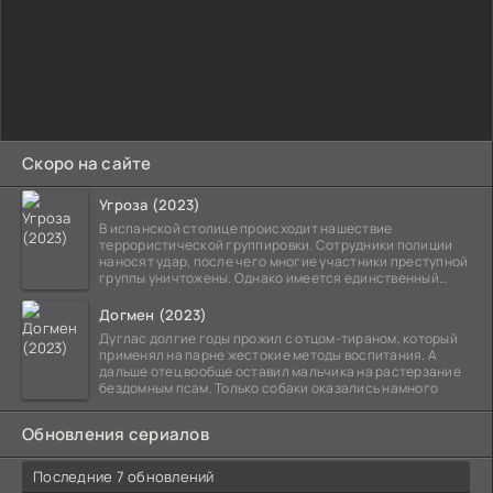
Скоро на сайте
Угроза (2023)
В испанской столице происходит нашествие
террористической группировки. Сотрудники полиции
наносят удар, после чего многие участники преступной
группы уничтожены. Однако имеется единственный
выживший,
Догмен (2023)
Дуглас долгие годы прожил с отцом-тираном, который
применял на парне жестокие методы воспитания. А
дальше отец вообще оставил мальчика на растерзание
бездомным псам. Только собаки оказались намного
Обновления сериалов
Последние 7 обновлений