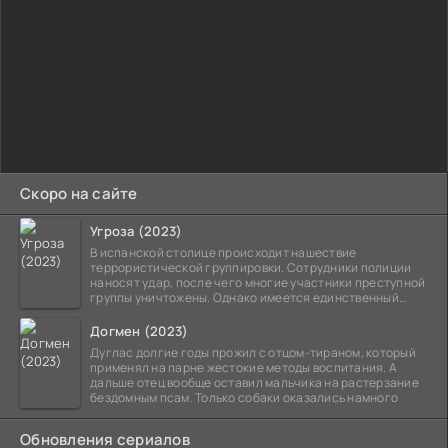
Скоро на сайте
Угроза (2023)
В испанской столице происходит нашествие
террористической группировки. Сотрудники полиции
наносят удар, после чего многие участники преступной
группы уничтожены. Однако имеется единственный
выживший,
Догмен (2023)
Дуглас долгие годы прожил с отцом-тираном, который
применял на парне жестокие методы воспитания. А
дальше отец вообще оставил мальчика на растерзание
бездомным псам. Только собаки оказались намного
Обновления сериалов