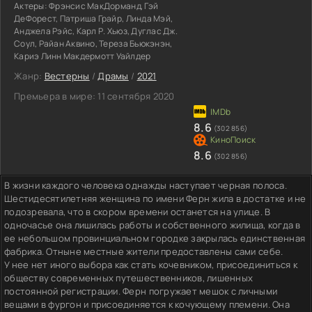
Актеры:
Фрэнсис МакДорманд, Гэй
ДеФорест, Патриша Грайр, Линда Мэй,
Анджела Рэйс, Карл Р. Хьюз, Дуглас Дж.
Соул, Райан Аквино, Тереза Бьюкэнэн,
Кариэ Линн Макдермотт Уайлдер
Жанр:
Вестерны
/
Драмы
/
2021
Премьера в мире:
11 сентября 2020
8.6
(302 856)
8.6
(302 856)
В жизни каждого человека однажды наступает черная полоса.
Шестидесятилетняя женщина по имени Ферн жила в достатке и не
подозревала, что в скором времени останется на улице. В
одночасье она лишилась работы и собственного жилища, когда в
ее небольшом провинциальном городке закрылась единственная
фабрика. Отныне местные жители предоставлены сами себе.
У нее нет иного выбора как стать кочевником, присоединиться к
обществу современных путешественников, лишенных
постоянной регистрации. Ферн погружает мешок с личными
вещами в фургон и присоединяется к кочующему племени. Она