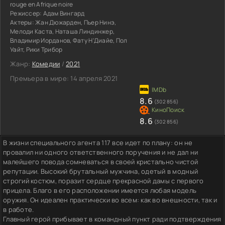
rouge en Afrique noire
Режиссер:
Адам Вингард
Актеры:
Жан Дюжарден, Пьер Нинэ,
Мелоди Каста, Наташа Линдинжер,
Владимир Иорданов, Фату Н'Диайе, Пол
Уайт, Рики Трибор
Жанр:
Комедии
/
2021
Премьера в мире:
14 апреля 2021
8.6
(302 856)
8.6
(302 856)
В жизни специального агента 117 все идет по плану: он не
провалил ни одного ответственного поручения и не дал ни
малейшего повода сомневаться в своей кристально чистой
репутации. Высокий брутальный мужчина, одетый в модный
строгий костюм, поразит сердце прекрасной дамы с первого
прицела. Благо в его расположении имеется любая модель
оружия. Он идеален практически во всем: как во внешности, так и
в работе.
Главный герой прибывает в командный пункт ради подтверждения