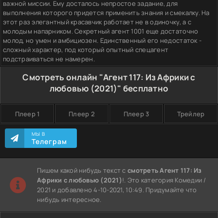
важной миссии. Ему досталось непростое задание, для
выполнения которого придется применить знания и смекалку. На
этот раз элегантный красавчик работает не в одиночку, а с
молодым напарником. Секретный агент 1001 еще достаточно
молод, но умен и амбициозен. Единственный его недостаток -
сложный характер, под который опытный спецагент
подстраиваться не намерен.
Смотреть онлайн "Агент 117: Из Африки с
любовью (2021)" бесплатно
Плеер 1
Плеер 2
Плеер 3
Трейлер
МЫ В
Телеграм
Пишем какой нибудь текст с
смотреть Агент 117: Из
Африки с любовью (2021)
!. Это категория Комедии /
2021 и добавлено 4-10-2021, 10:49. Придумайте что
нибудь интересное.