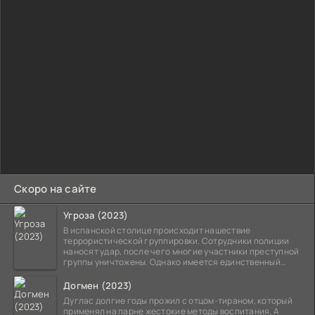
Скоро на сайте
Угроза (2023)
В испанской столице происходит нашествие
террористической группировки. Сотрудники полиции
наносят удар, после чего многие участники преступной
группы уничтожены. Однако имеется единственный
выживший,
Догмен (2023)
Дуглас долгие годы прожил с отцом-тираном, который
применял на парне жестокие методы воспитания. А