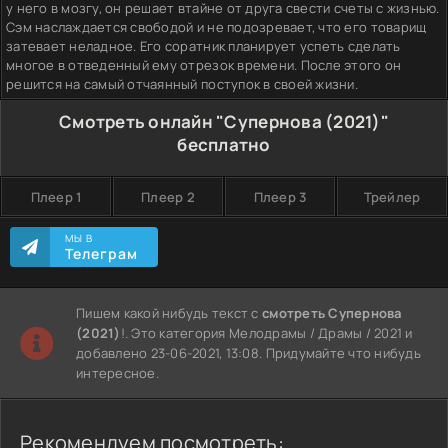
у него в мозгу, он решает втайне от друга свести счеты с жизнью.
Сэм наслаждается свободой и не подозревает, что его товарищ
затевает неладное. Его соратник планирует успеть сделать
многое в отведенный ему отрезок времени. После этого он
решится на самый отчаянный поступок в своей жизни.
Смотреть онлайн "Супернова (2021)"
бесплатно
Плеер 1
Плеер 2
Плеер 3
Трейлер
МЫ В
Телеграм
Пишем какой нибудь текст с
смотреть Супернова
(2021)
!. Это категория Мелодрамы / Драмы / 2021 и
добавлено 23-06-2021, 13:08. Придумайте что нибудь
интересное.
Рекомендуем посмотреть: