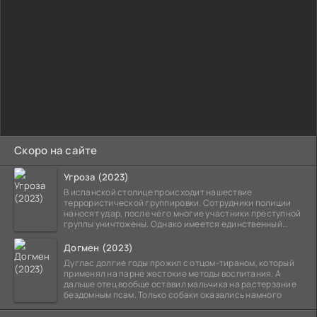
Скоро на сайте
Угроза (2023)
В испанской столице происходит нашествие
террористической группировки. Сотрудники полиции
наносят удар, после чего многие участники преступной
группы уничтожены. Однако имеется единственный
выживший,
Догмен (2023)
Дуглас долгие годы прожил с отцом-тираном, который
применял на парне жестокие методы воспитания. А
дальше отец вообще оставил мальчика на растерзание
бездомным псам. Только собаки оказались намного