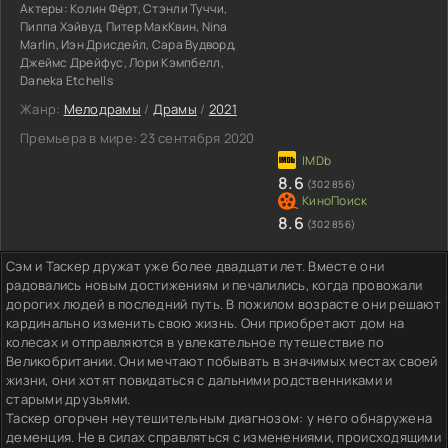
Актеры:
Колин Фёрт, Стэнли Туччи,
Пиппа Хэйвуд, Питер МакКвин, Nina
Marlin, Иэн Дрисдейл, Сара Вудворд,
Джеймс Дрейфус, Лори Кэмпбелл,
Daneka Etchells
Жанр:
Мелодрамы
/
Драмы
/
2021
Премьера в мире:
23 сентября 2020
8.6
(302 856)
8.6
(302 856)
Сэм и Таскер дружат уже более двадцати лет. Вместе они
радовались новым достижениям и печалились, когда провожали
дорогих людей в последний путь. В пожилом возрасте они решают
кардинально изменить свою жизнь. Они приобретают дом на
колесах и отправляются в увлекательное путешествие по
Великобритании. Они мечтают побывать в значимых местах своей
жизни, они хотят повидаться с дальними родственниками и
старыми друзьями.
Таскер огорчен неутешительным диагнозом: у него обнаружена
деменция. Не в силах справляться с изменениями, происходящими