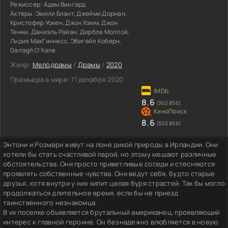
Режиссер:
Адам Вингард
Актеры:
Эмили Блант, Джейми Дорнан,
Кристофер Уокен, Джон Хэмм, Джон
Тенни, Даниэль Райан, Дирбла Моллой,
Лидия МакГиннесс, Эбигейл Коберн,
Darragh O'Kane
Жанр:
Мелодрамы
/
Драмы
/
2020
Премьера в мире:
11 декабря 2020
8.6
(302 856)
8.6
(302 856)
Энтони и Розмари живут на лоне дикой природы в Ирландии. Они
хотели бы стать счастливой парой, но этому мешают различные
обстоятельства. Они просто приветливые соседи и стесняются
проявлять собственные чувства. Они ведут себя, будто старые
друзья, хотя внутри у них кипит целая буря страстей. Так бы могло
продолжаться длительное время, если бы не приезд
таинственного незнакомца.
В их поселке объявляется брутальный американец, проявляющий
интерес к главной героине. Он безнадежно влюбляется в новую