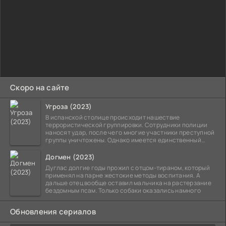
Скоро на сайте
Угроза (2023)
В испанской столице происходит нашествие
террористической группировки. Сотрудники полиции
наносят удар, после чего многие участники преступной
группы уничтожены. Однако имеется единственный
выживший,
Догмен (2023)
Дуглас долгие годы прожил с отцом-тираном, который
применял на парне жестокие методы воспитания. А
дальше отец вообще оставил мальчика на растерзание
бездомным псам. Только собаки оказались намного
Обновления сериалов