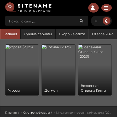
SITENAME
КИНО И СЕРИАЛЫ
Главная
Лучшие сериалы
Скоро на сайте
Старое кино
Вселенная
Угроза
Догмен
Стивена Кинга
Главная
»
Смотреть фильмы
» Множественные святые Ньюарка (2021)