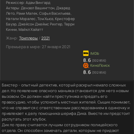
Режиссер:
Адам Вингард
Актеры:
Дензел Вашингтон, Джаред
Лето, Рами Малек, Софья Васильева,
Натали Моралес, Том Хьюз, Кристофер
Бауэр, Джейсон Джеймс Рихтер, Терри
Кинни, Майкл Хайатт
Жанр:
Триллеры
/
2021
Премьера в мире:
27 января 2021
8.6
(302 856)
8.6
(302 856)
Бакстер - опытный детектив, который раскрыл немало сложных
дел. Но появление опасного маньяка становится для него новым
вызовом. Он должен найти преступника и предать его
правосудию, чтобы успокоить местных жителей. Сыщик понимает,
что не справится с ответственным расследованием в одиночку и
привлекает к делу помощника шерифа Дика. Вместе им предстоит
распутать этот клубок.
Дик по праву считается лучшим сотрудником полицейского
отдела. Он способен замечать детали, которым не придают