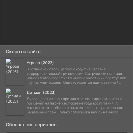
Скоро на сайте
Угроза (2023)
В испанской столице происходит нашествие
террористической группировки. Сотрудники полиции
наносят удар, после чего многие участники преступной
группы уничтожены. Однако имеется единственный
выживший,
Догмен (2023)
Дуглас долгие годы прожил с отцом-тираном, который
применял на парне жестокие методы воспитания. А
дальше отец вообще оставил мальчика на растерзание
бездомным псам. Только собаки оказались намного
Обновления сериалов