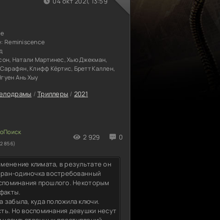
04 окт 2021, 13:59
ие
е:
Reminiscence
д
он, Натали Мартинес, Хью Джекман,
 Сарафян, Клифф Кёртис, Бретт Каллен,
Нгуен Ань Хыу
елодрамы
/
Триллеры
/
2021
2 929
0
2 856)
менение климата, в результате он
теран-одиночка востребованный
оспоминания прошлого. Некоторым
факты.
 забыла, куда положила ключи.
ть. Но воспоминания девушки несут