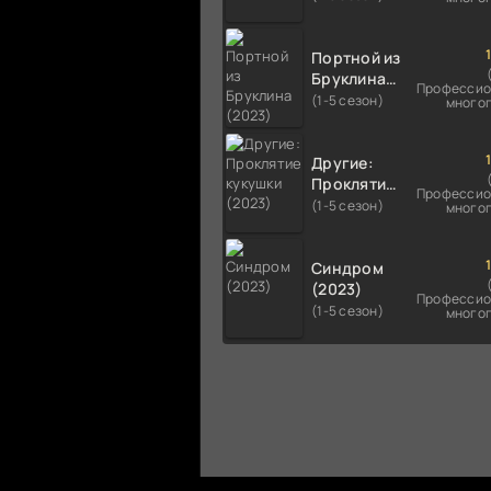
Портной из
Бруклина
Профессио
(2023)
(1-5 сезон)
много
Другие:
Проклятие
Профессио
кукушки
(1-5 сезон)
много
(2023)
Синдром
(2023)
Профессио
(1-5 сезон)
много