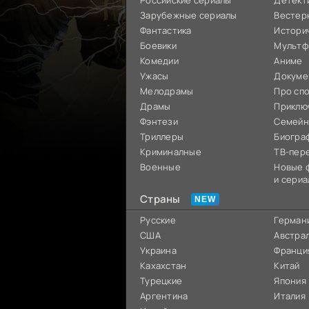
Российские сериалы
Детект
Зарубежные сериалы
Вестер
Фантастика
Истори
Боевики
Мультф
Комедии
Аниме
Ужасы
Докуме
Мелодрамы
Про сп
Драмы
Приклю
Фэнтези
Семей
Триллеры
Биогра
Криминалные
ТВ-пер
Военные
Новые 
и сериа
Страны
Русские
Герман
США
Австра
Украина
Франци
Кахахстан
Китай
Турецкие
Япония
Аргентина
Италия