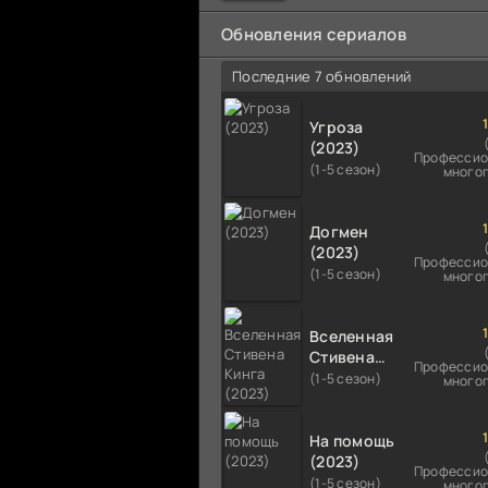
мальчика на растерзание б
псам. Только собаки оказали
Обновления сериалов
намного
Последние 7 обновлений
Угроза
(2023)
Профессио
(1-5 сезон)
много
Догмен
(2023)
Профессио
(1-5 сезон)
много
Вселенная
Стивена
Профессио
Кинга
(1-5 сезон)
много
(2023)
На помощь
(2023)
Профессио
(1-5 сезон)
много