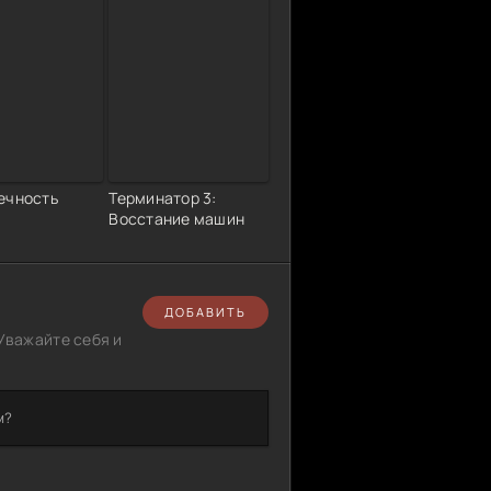
ечность
Терминатор 3:
Восстание машин
ДОБАВИТЬ
Уважайте себя и
м?