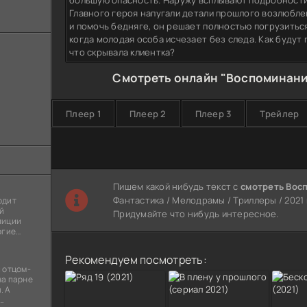
большую опасность. Наружу всплывают подробности
Главного героя напугали детали прошлого возлюбле
и помочь бедняге, он решает полностью погрузиться
когда молодая особа исчезает без следа. Как будут
что скрывала клиентка?
Смотреть онлайн "Воспоминание
Плеер 1
Плеер 2
Плеер 3
Трейлер
Пишем какой нибудь текст с
смотреть Вос
Фантастика / Мелодрамы / Триллеры / 2021 и
одит
й
Придумайте что нибудь интересное.
лиции
огие
ы
я
Рекомендуем посмотреть:
 отцом-
на парне
. А