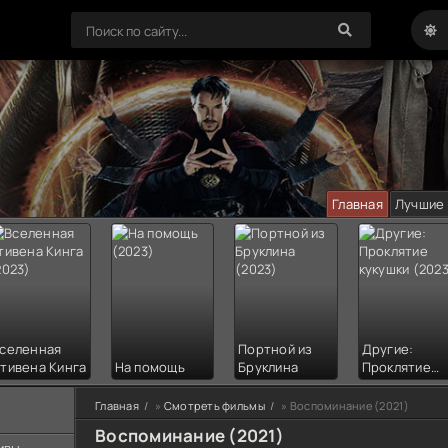
Главная
Лучшие
селенная
Портной из
Другие:
тивена Кинга
На помощь
Бруклина
Проклятие
кукушки
Главная
»
Смотреть фильмы
» Воспоминание (2021)
Воспоминание (2021)