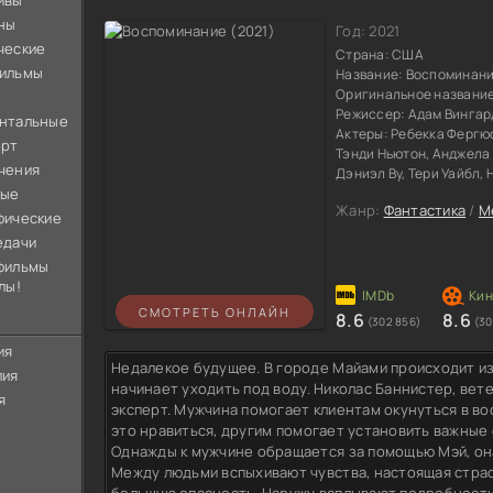
ивы
ны
Год:
2021
ческие
Страна:
США
ильмы
Название:
Воспоминан
Оригинальное названи
Режиссер:
Адам Вингар
нтальные
Актеры:
Ребекка Фергюс
орт
Тэнди Ньютон, Анджела
чения
Дэниэл Ву, Тери Уайбл, 
ные
Жанр:
Фантастика
/
М
фические
едачи
фильмы
лы!
СМОТРЕТЬ ОНЛАЙН
8.6
8.6
(302 856)
(30
ия
Недалекое будущее. В городе Майами происходит из
лия
начинает уходить под воду. Николас Баннистер, ве
я
эксперт. Мужчина помогает клиентам окунуться в в
это нравиться, другим помогает установить важные 
Однажды к мужчине обращается за помощью Мэй, она
Между людьми вспыхивают чувства, настоящая страс