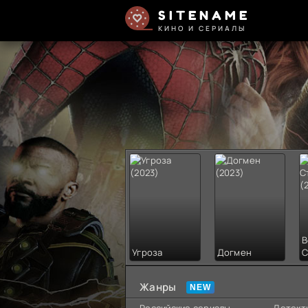
SITENAME
КИНО И СЕРИАЛЫ
В
Угроза
Догмен
С
Жанры