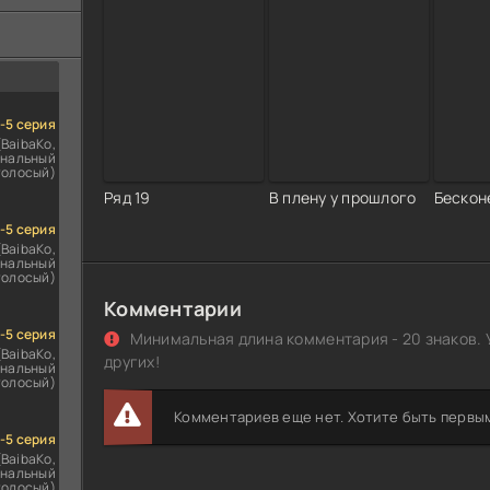
ездомным
сь
1-5 серия
(BaibaKo,
нальный
голосый)
Ряд 19
В плену у прошлого
Бескон
1-5 серия
(BaibaKo,
нальный
голосый)
Комментарии
1-5 серия
Минимальная длина комментария - 20 знаков. 
(BaibaKo,
других!
нальный
голосый)
Комментариев еще нет. Хотите быть первы
1-5 серия
(BaibaKo,
нальный
голосый)