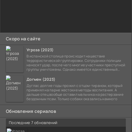
Скоро на сайте
Угроза (2023)
В испанской столице происходит нашествие
террористической группировки. Сотрудники полиции
наносят удар, после чего многие участники преступной
группы уничтожены. Однако имеется единственный
выживший,
Догмен (2023)
Дуглас долгие годы прожил с отцом-тираном, который
применял на парне жестокие методы воспитания. А
дальше отец вообще оставил мальчика на растерзание
бездомным псам. Только собаки оказались намного
Обновления сериалов
Последние 7 обновлений