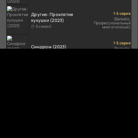
1-5 серия
Другие: Проклятие
(BaibaKo,
кукушки (2023)
Профессиональный
(1-5 сезон)
многоголосый)
1-5 серия
Синдром (2023)
(BaibaKo,
Профессиональный
(1-5 сезон)
многоголосый)