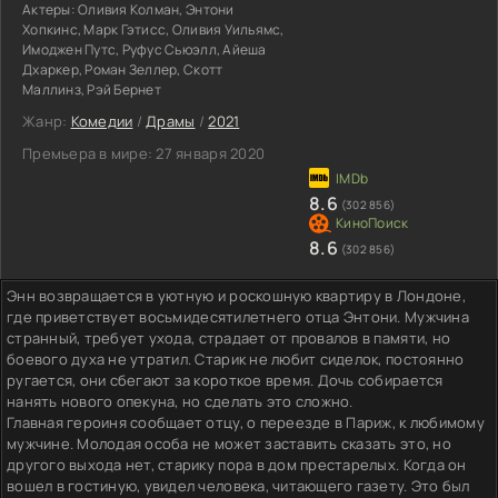
Актеры:
Оливия Колман, Энтони
Хопкинс, Марк Гэтисс, Оливия Уильямс,
Имоджен Путс, Руфус Сьюэлл, Айеша
Дхаркер, Роман Зеллер, Скотт
Маллинз, Рэй Бернет
Жанр:
Комедии
/
Драмы
/
2021
Премьера в мире:
27 января 2020
8.6
(302 856)
8.6
(302 856)
Энн возвращается в уютную и роскошную квартиру в Лондоне,
где приветствует восьмидесятилетнего отца Энтони. Мужчина
странный, требует ухода, страдает от провалов в памяти, но
боевого духа не утратил. Старик не любит сиделок, постоянно
ругается, они сбегают за короткое время. Дочь собирается
нанять нового опекуна, но сделать это сложно.
Главная героиня сообщает отцу, о переезде в Париж, к любимому
мужчине. Молодая особа не может заставить сказать это, но
другого выхода нет, старику пора в дом престарелых. Когда он
вошел в гостиную, увидел человека, читающего газету. Это был