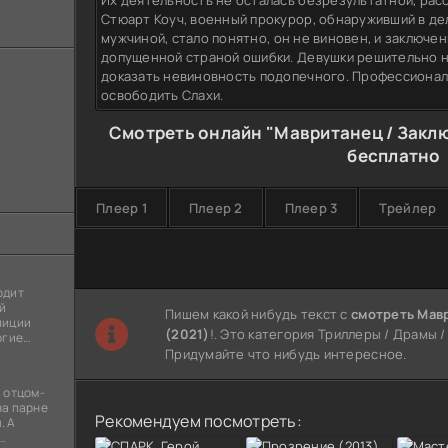
Их деятельность не осталась безрезультатной, ра
Стюарт Коуч, военный прокурор, обнаруживший в дел
мужчиной, стало понятно, он не виновен, и заключе
допущенной страной ошибки. Девушки решительно н
доказать невиновность подопечного. Профессионалы
освободить Слахи.
Смотреть онлайн "Мавританец / Заклю
бесплатно
Плеер 1
Плеер 2
Плеер 3
Трейлер
одит
й
Пишем какой нибудь текст с
смотреть Мав
лиции
(2021)
!. Это категория Триллеры / Драмы / 
огие
ы
Придумайте что нибудь интересное.
я
 отцом-
на парне
Рекомендуем посмотреть:
. А