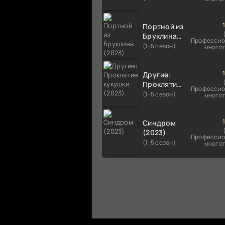
Портной из
Бруклина
Профессио
(2023)
(1-5 сезон)
много
Другие:
Проклятие
Профессио
кукушки
(1-5 сезон)
много
(2023)
Синдром
(2023)
Профессио
(1-5 сезон)
много