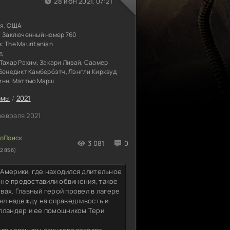
28 июн 2021, 07:21
я, США
/ Заключенный номер 760
е:
The Mauritanian
д
Тахар Рахим, Закари Ливай, Саамер
Бенедикт Камбербэтч, Лэнгли Кирквуд,
инн, Мэттью Марш
амы
/
2021
февраля 2021
3 081
0
2 856)
Америки, где находился длительное
и не предоставили обвинения, такое
ах. Главный герой провел в лагере
ял надежду на справедливость и
олландер и ее помощником Тери