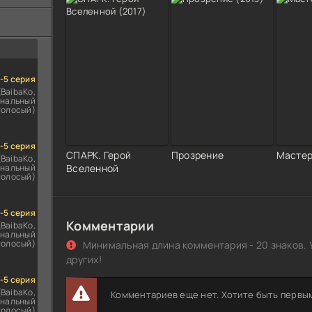
ездомным
сь
1-5 серия
(BaibaKo,
нальный
голосый)
1-5 серия
СПАРК. Герой
Прозрение
Масте
(BaibaKo,
нальный
Вселенной
голосый)
1-5 серия
Комментарии
(BaibaKo,
нальный
голосый)
Минимальная длина комментария - 20 знаков. 
других!
1-5 серия
(BaibaKo,
Комментариев еще нет. Хотите быть первы
нальный
голосый)