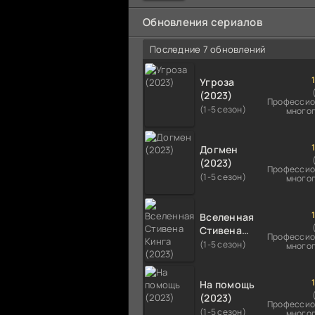
мальчика на растерзание б
псам. Только собаки оказали
Обновления сериалов
намного
Последние 7 обновлений
Угроза
(2023)
Профессио
(1-5 сезон)
много
Догмен
(2023)
Профессио
(1-5 сезон)
много
Вселенная
Стивена
Профессио
Кинга
(1-5 сезон)
много
(2023)
На помощь
(2023)
Профессио
(1-5 сезон)
много