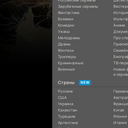
Российские сериалы
Детект
Зарубежные сериалы
Вестер
Фантастика
Истори
Боевики
Мультф
Комедии
Аниме
Ужасы
Докуме
Мелодрамы
Про сп
Драмы
Приклю
Фэнтези
Семей
Триллеры
Биогра
Криминалные
ТВ-пер
Военные
Новые 
и сериа
Страны
Русские
Герман
США
Австра
Украина
Франци
Кахахстан
Китай
Турецкие
Япония
Аргентина
Италия