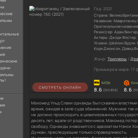
ивы
ны
Год:
2021
ческие
Страна:
Великобритани
ильмы
Название:
Мавританец 
Оригинальное названи
Режиссер:
Адам Вингар
нтальные
Актеры:
Джоди Фостер, 
орт
Усмани, Шейлин Вудли, 
чения
Кори Джонсон, Дэвид Ф
ные
Жанр:
Триллеры
/
Др
фические
едачи
Премьера в мире:
17 
фильмы
лы!
СМОТРЕТЬ ОНЛАЙН
8.6
8.6
(302 856)
(30
ия
Махомед Ульд Слахи однажды был схвачен властями 
лия
время, ожидая в зале суда обвинений. Мужчине так 
я
не должно происходить в цивилизованных государств
десять лет, вдали от родственников. Махомед потер
свободу. Однажды знакомится с адвокатом Нэнси Х
Дункан, преследующие только справедливость.