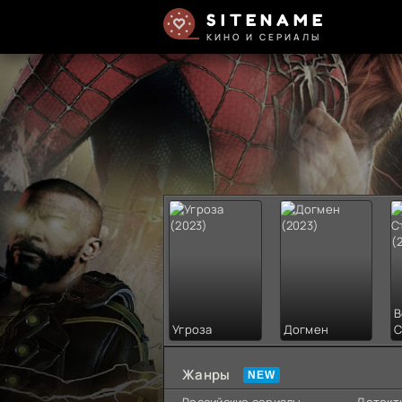
SITENAME
КИНО И СЕРИАЛЫ
В
Угроза
Догмен
С
Жанры