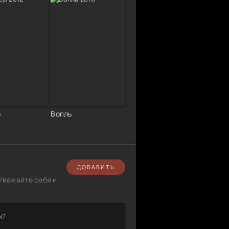
р
Вопль
ДОБАВИТЬ
Уважайте себя и
м?