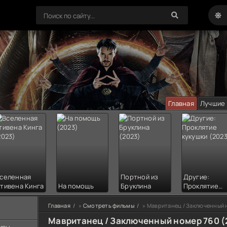
Главная
Лучшие
селенная
Портной из
Другие:
тивена Кинга
На помощь
Бруклина
Проклятие
кукушки
Главная
»
Смотреть фильмы
» Мавританец / Заключенный 
Мавританец / Заключенный номер 760 (