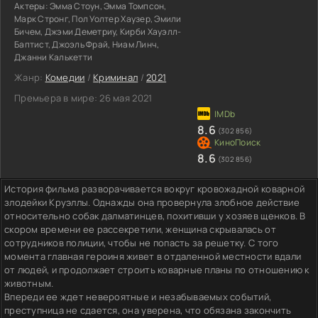
Актеры:
Эмма Стоун, Эмма Томпсон,
Марк Стронг, Пол Уолтер Хаузер, Эмили
Бичем, Джэми Деметриу, Кирби Хауэлл-
Баптист, Джоэль Фрай, Ниам Линч,
Джанни Калькетти
Жанр:
Комедии
/
Криминал
/
2021
Премьера в мире:
26 мая 2021
8.6
(302 856)
8.6
(302 856)
История фильма разворачивается вокруг кровожадной коварной
злодейки Круэллы. Однажды она провернула злобное действие
относительно собак далматинцев, похитивши у хозяев щенков. В
скором времени ее рассекретили, женщина скрывалась от
сотрудников полиции, чтобы не попасть за решетку. С того
момента главная героиня живет в отдаленной местности вдали
от людей, и продолжает строить коварные планы по отношению к
животным.
Впереди ее ждет невероятные и незабываемых событий,
преступница не сдается, она уверена, что обязана закончить