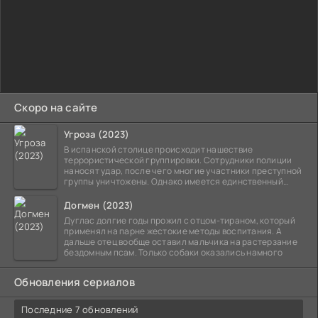
Скоро на сайте
Угроза (2023)
В испанской столице происходит нашествие
террористической группировки. Сотрудники полиции
наносят удар, после чего многие участники преступной
группы уничтожены. Однако имеется единственный
выживший,
Догмен (2023)
Дуглас долгие годы прожил с отцом-тираном, который
применял на парне жестокие методы воспитания. А
дальше отец вообще оставил мальчика на растерзание
бездомным псам. Только собаки оказались намного
Обновления сериалов
Последние 7 обновлений