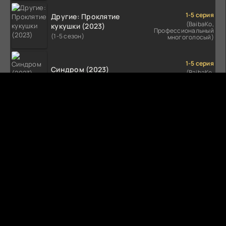
1-5 серия
Другие: Проклятие
(BaibaKo,
кукушки (2023)
Профессиональный
(1-5 сезон)
многоголосый)
1-5 серия
Синдром (2023)
(BaibaKo,
Профессиональный
(1-5 сезон)
многоголосый)