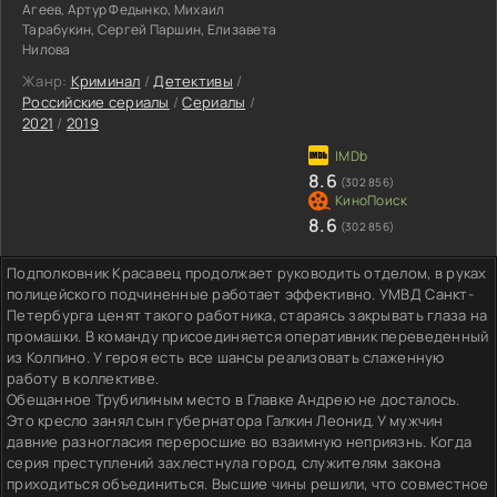
Агеев, Артур Федынко, Михаил
Тарабукин, Сергей Паршин, Елизавета
Нилова
Жанр:
Криминал
/
Детективы
/
Российские сериалы
/
Сериалы
/
2021
/
2019
8.6
(302 856)
8.6
(302 856)
Подполковник Красавец продолжает руководить отделом, в руках
полицейского подчиненные работает эффективно. УМВД Санкт-
Петербурга ценят такого работника, стараясь закрывать глаза на
промашки. В команду присоединяется оперативник переведенный
из Колпино. У героя есть все шансы реализовать слаженную
работу в коллективе.
Обещанное Трубилиным место в Главке Андрею не досталось.
Это кресло занял сын губернатора Галкин Леонид. У мужчин
давние разногласия переросшие во взаимную неприязнь. Когда
серия преступлений захлестнула город, служителям закона
приходиться объединиться. Высшие чины решили, что совместное