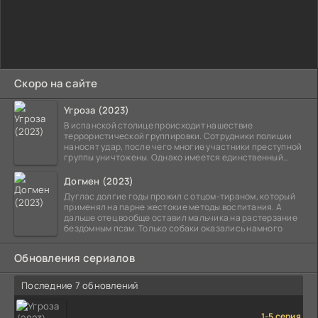
Скоро на сайте
Угроза (2023)
В испанской столице происходит нашествие
террористической группировки. Сотрудники полиции
наносят удар, после чего многие участники преступной
группы уничтожены. Однако имеется единственный
выживший,
Догмен (2023)
Дуглас долгие годы прожил с отцом-тираном, который
применял на парне жестокие методы воспитания. А
дальше отец вообще оставил мальчика на растерзание
бездомным псам. Только собаки оказались намного
Обновления сериалов
Последние 7 обновлений
1-5 серия