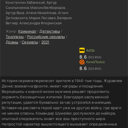
Константин Хабенский, Артур
Смольянинов, Максим Белбородов,
Артур Ваха, Алена Михайлова, Агния
Дитковските, Мария Лисовая, Валерия
Вегнер, Александра Флоринская
Жанр:
Криминал
/
Детективы
/
Триллеры
/
Российские сериалы
/
Драмы
/
Сериалы
/
2021
8.6
(302 856)
8.6
(302 856)
История сериала перенесет зрителя в 1946-тые годы. Журавлев
Денис воевал на фронте, имеет награды и поощрения.
Вернувшись к мирной жизни мужчина решает продолжить
охранять беззащитных жителей. Благодаря заслуженной
репутации, удается буквально за час устроился в милицию.
Вставая на рассвете герой идет уже на другую войну, где враги
не менее опасны. Командир Шумейко дослужился до майора,
опытный следователь знает все азы преступного мира.
Непростой характер вышестоящего вызывает определенные