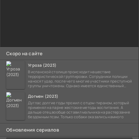
Скоро на сайте
Угроза (2023)
В испанской столице происходит нашествие
террористической группировки. Сотрудники полиции
наносят удар, после чего многие участники преступной
группы уничтожены. Однако имеется единственный
выживший,
Догмен (2023)
Дуглас долгие годы прожил с отцом-тираном, который
применял на парне жестокие методы воспитания. А
дальше отец вообще оставил мальчика на растерзание
бездомным псам. Только собаки оказались намного
Обновления сериалов