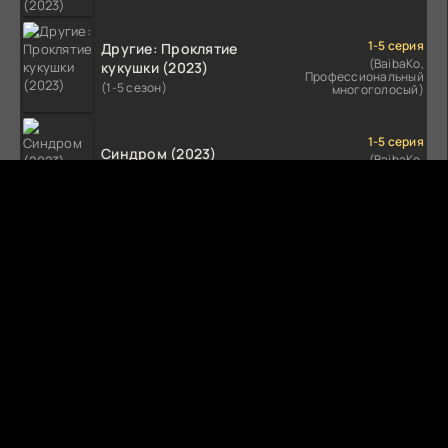
1-5 серия
Другие: Проклятие
(BaibaKo,
кукушки (2023)
Профессиональный
(1-5 сезон)
многоголосый)
1-5 серия
Синдром (2023)
(BaibaKo,
Профессиональный
(1-5 сезон)
многоголосый)