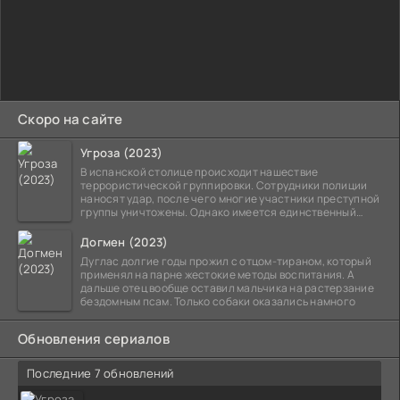
Скоро на сайте
Угроза (2023)
В испанской столице происходит нашествие
террористической группировки. Сотрудники полиции
наносят удар, после чего многие участники преступной
группы уничтожены. Однако имеется единственный
выживший,
Догмен (2023)
Дуглас долгие годы прожил с отцом-тираном, который
применял на парне жестокие методы воспитания. А
дальше отец вообще оставил мальчика на растерзание
бездомным псам. Только собаки оказались намного
Обновления сериалов
Последние 7 обновлений