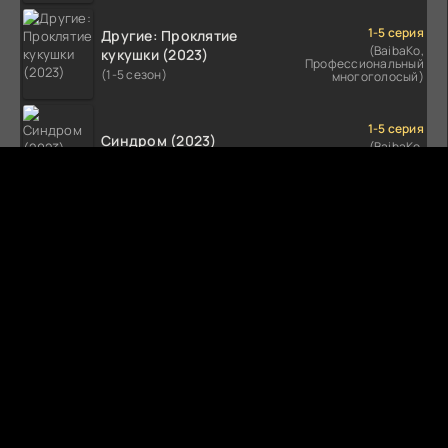
1-5 серия
Другие: Проклятие
(BaibaKo,
кукушки (2023)
Профессиональный
(1-5 сезон)
многоголосый)
1-5 серия
Синдром (2023)
(BaibaKo,
Профессиональный
(1-5 сезон)
многоголосый)