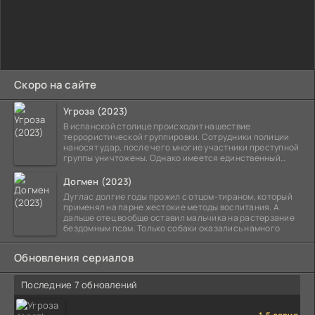
Скоро на сайте
Угроза (2023)
В испанской столице происходит нашествие
террористической группировки. Сотрудники полиции
наносят удар, после чего многие участники преступной
группы уничтожены. Однако имеется единственный
выживший,
Догмен (2023)
Дуглас долгие годы прожил с отцом-тираном, который
применял на парне жестокие методы воспитания. А
дальше отец вообще оставил мальчика на растерзание
бездомным псам. Только собаки оказались намного
Обновления сериалов
Последние 7 обновлений