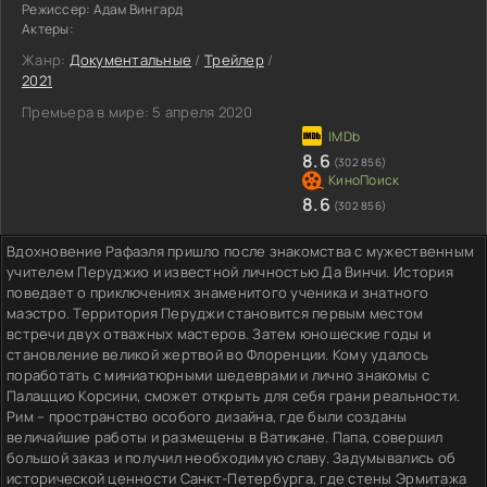
Режиссер:
Адам Вингард
Актеры:
Жанр:
Документальные
/
Трейлер
/
2021
Премьера в мире:
5 апреля 2020
8.6
(302 856)
8.6
(302 856)
Вдохновение Рафаэля пришло после знакомства с мужественным
учителем Перуджио и известной личностью Да Винчи. История
поведает о приключениях знаменитого ученика и знатного
маэстро. Территория Перуджи становится первым местом
встречи двух отважных мастеров. Затем юношеские годы и
становление великой жертвой во Флоренции. Кому удалось
поработать с миниатюрными шедеврами и лично знакомы с
Палаццио Корсини, сможет открыть для себя грани реальности.
Рим – пространство особого дизайна, где были созданы
величайшие работы и размещены в Ватикане. Папа, совершил
большой заказ и получил необходимую славу. Задумывались об
исторической ценности Санкт-Петербурга, где стены Эрмитажа