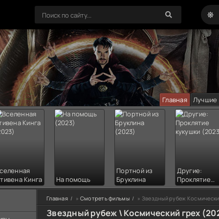
Главная
Лучшие
селенная
Портной из
Другие:
тивена Кинга
На помощь
Бруклина
Проклятие
кукушки
Главная
»
Смотреть фильмы
» Звездный рубеж Космический
Звездный рубеж \ Космический грех (20