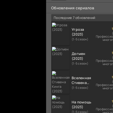
мальчика на растерзание б
псам. Только собаки оказали
Обновления сериалов
намного
Последние 7 обновлений
Угроза
(2023)
Профессио
(1-5 сезон)
много
Догмен
(2023)
Профессио
(1-5 сезон)
много
Вселенная
Стивена
Профессио
Кинга
(1-5 сезон)
много
(2023)
На помощь
(2023)
Профессио
(1-5 сезон)
много