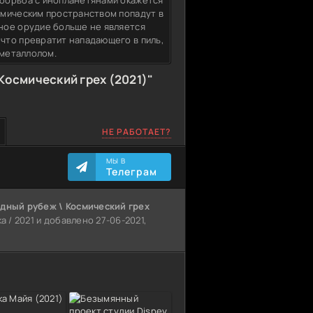
борьба с инопланетянами окажется
смическим пространством попадут в
ное орудие больше не является
что превратит нападающего в пиль,
 металлолом.
Космический грех (2021)"
НЕ РАБОТАЕТ?
МЫ В
Телеграм
дный рубеж \ Космический грех
а / 2021 и добавлено 27-06-2021,