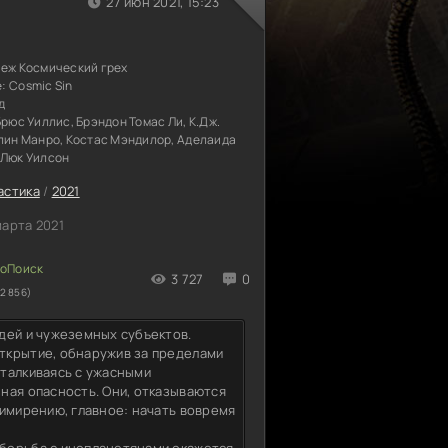
27 июн 2021, 15:23
беж Космический грех
е:
Cosmic Sin
д
Брюс Уиллис, Брэндон Томас Ли, К.Дж.
клин Манро, Костас Мэндилор, Аделаида
 Люк Уилсон
астика
/
2021
марта 2021
3 727
0
2 856)
дей и чужеземных субъектов.
ткрытие, обнаружив за пределами
талкиваясь с ужасными
ная опасность. Они, отказываются
римирению, главное: начать вовремя