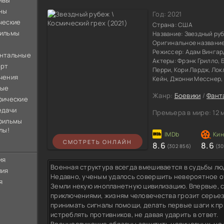
ивы
ны
Год:
2021
ческие
Страна:
США
ильмы
Название:
Звездный ру
Оригинальное названи
Режиссер:
Адам Вингар
нтальные
Актеры:
Фрэнк Грилло, 
орт
Перри, Кори Лардж, Ло
чения
Кейн, Джонни Месснер,
ные
Жанр:
Боевики
/
Фант
фические
едачи
Премьера в мире:
12 
фильмы
лы!
СМОТРЕТЬ ОНЛАЙН
8.6
8.6
(302 856)
(30
ия
Военная структура всегда вмешивается в судьбы лю
лия
Недавно, ученым удалось совершить невероятное о
я
Земли некую инопланетную цивилизацию. Впервые, с
приключениями, жизням человечества грозит серьез
принимать сигналы помощи, делать первые шаги к п
истреблять противников, не давая ударить в ответ.