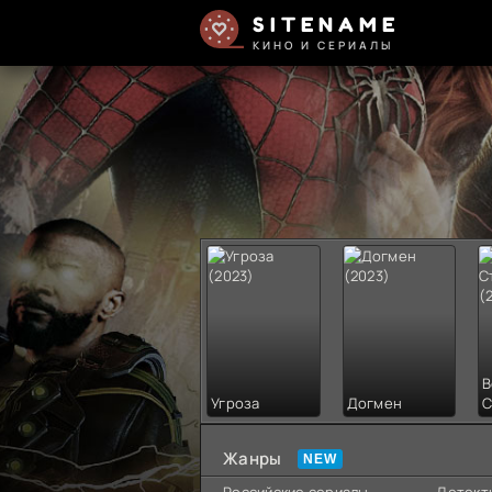
SITENAME
КИНО И СЕРИАЛЫ
В
Угроза
Догмен
С
Жанры