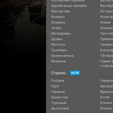
Российские сериалы
Детект
Зарубежные сериалы
Вестер
Фантастика
Истори
Боевики
Мультф
Комедии
Аниме
Ужасы
Докуме
Мелодрамы
Про сп
Драмы
Приклю
Фэнтези
Семей
Триллеры
Биогра
Криминалные
ТВ-пер
Военные
Новые 
и сериа
Страны
Русские
Герман
США
Австра
Украина
Франци
Кахахстан
Китай
Турецкие
Япония
Аргентина
Италия