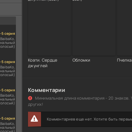
ездомным
сь
1-5 серия
(BaibaKo,
нальный
голосый)
Коати. Сердце
Обломки
Пчелка
1-5 серия
джунглей
(BaibaKo,
нальный
голосый)
Комментарии
1-5 серия
(BaibaKo,
Минимальная длина комментария - 20 знаков. 
нальный
голосый)
других!
1-5 серия
Комментариев еще нет. Хотите быть первы
(BaibaKo,
нальный
голосый)