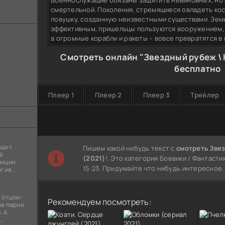
Военнослужащие обязаны защитить невиновных, но 
смертельной. Поколения, стремящиеся овладеть ко
ловушку, созданную неизвестными существами. Зем
эффективным, пришельцы пользуются вооружением, 
а огромные корабли и ракеты – вовсе превратятся в
Смотреть онлайн "Звездный рубеж \ 
бесплатно
Плеер 1
Плеер 2
Плеер 3
Трейлер
одит
Пишем какой нибудь текст с
смотреть Звез
й
(2021)
!. Это категория Боевики / Фантастик
лиции
15:23. Придумайте что нибудь интересное.
огие
ы
я
 отцом-
Рекомендуем посмотреть:
на парне
. А