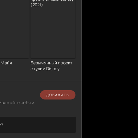
 Майя
Безымянный проект
студии Disney
ДОБАВИТЬ
Уважайте себя и
м?