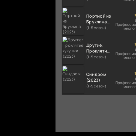
Портной из
Бруклина
Профессио
(2023)
(1-5 сезон)
много
Другие:
Проклятие
Профессио
кукушки
(1-5 сезон)
много
(2023)
Синдром
(2023)
Профессио
(1-5 сезон)
много