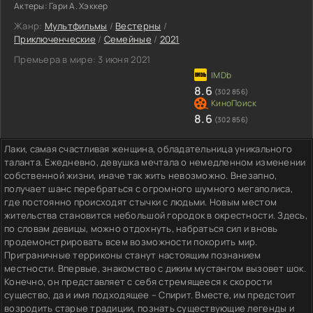
Актеры:
Гари А. Хэккер
Жанр:
Мультфильмы
/
Вестерны
/
Приключенческие
/
Семейные
/
2021
Премьера в мире:
3 июня 2021
8.6
(302 856)
8.6
(302 856)
Лаки, самая счастливая женщина, обладательница уникального
таланта. Ежедневно, девушка мечтала о немедленном изменении
собственной жизни, иначе так жить невозможно. Внезапно,
получает шанс перебраться с огромного шумного мегаполиса,
где постоянно происходят стычки с людьми. Новым местом
жительства становится небольшой городок в окрестности. Здесь,
по словам девицы, можно отдохнуть, набраться сил и вновь
продемонстрировать всем возможности покорить мир.
Приграничные терриконы станут настоящим познанием
местности. Впервые, знакомство с диким мустангом вызовет шок.
Конечно, он представляет с себя стремящееся к скорости
существо, да и имя подходящее – Спирит. Вместе, им предстоит
возродить старые традиции, познать существующие легенды и