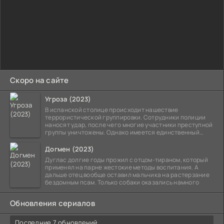
Скоро на сайте
Угроза (2023)
В испанской столице происходит нашествие
террористической группировки. Сотрудники полиции
наносят удар, после чего многие участники преступной
группы уничтожены. Однако имеется единственный
выживший,
Догмен (2023)
Дуглас долгие годы прожил с отцом-тираном, который
применял на парне жестокие методы воспитания. А
дальше отец вообще оставил мальчика на растерзание
бездомным псам. Только собаки оказались намного
Обновления сериалов
Последние 7 обновлений