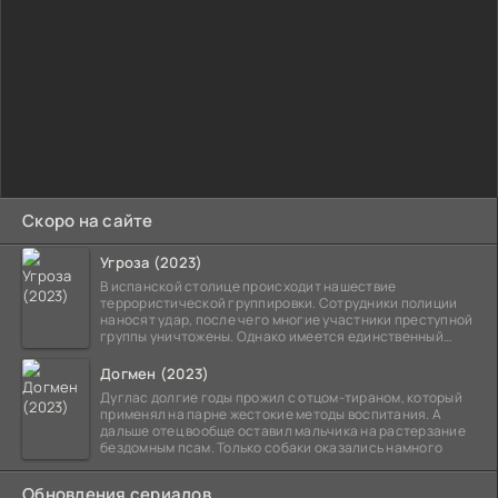
Скоро на сайте
Угроза (2023)
В испанской столице происходит нашествие
террористической группировки. Сотрудники полиции
наносят удар, после чего многие участники преступной
группы уничтожены. Однако имеется единственный
выживший,
Догмен (2023)
Дуглас долгие годы прожил с отцом-тираном, который
применял на парне жестокие методы воспитания. А
дальше отец вообще оставил мальчика на растерзание
бездомным псам. Только собаки оказались намного
Обновления сериалов