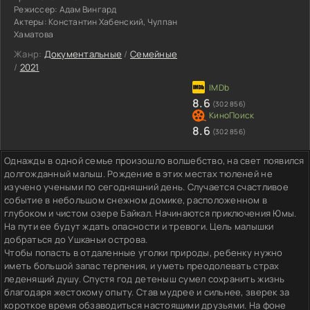
Режиссер:
Адам Вингард
Актеры:
Константин Хабенский, Чулпан
Хаматова
Жанр:
Документальные
/
Семейные
/
2021
8.6
(302 856)
8.6
(302 856)
Однажды в одной семье произошло волшебство, на свет появился
долгожданный малыш. Рождение в этих местах тюленей не
изучено учеными по сегодняшний день. Случается счастливое
событие в небольшом снежном домике, расположенном в
глубоком и чистом озере Байкал. Начинаются приключения Юмы.
На пути ее будут ждать опасности и тревоги. Цель малышки
добраться до Ушканьи острова.
Чтобы попасть в отдаленные уголки природы, ребенку нужно
иметь большой запас терпения, и уметь преодолевать страх
леденящий душу. Спустя год детеныш сумел сохранить жизнь
благодаря жестокому опыту. Став мудрее и сильнее, зверек за
короткое время обзаводиться настоящими друзьями. На фоне