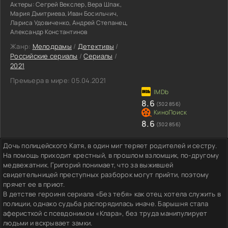
Актеры:
Сегрей Векслер, Вера Шпак,
Мария Дмитриева, Иван Босильчич,
Лариса Удовиченко, Андрей Степанец,
Александр Константинов
Жанр:
Мелодрамы
/
Детективы
/
Российские сериалы
/
Сериалы
/
2021
Премьера в мире:
05.04.2021
8.6
(302 856)
8.6
(302 856)
Дочь полицейского Катя, в один миг теряет родителей и сестру.
На помощь приходит крестный, в прошлом взломщик, по-другому
медвежатник. Григорий понимает, что за выжившей
свидетельницей преступных разборок могут прийти, поэтому
прячет ее в приют.
В детстве героиня сериала «Без тебя» как отец хотела служить в
полиции, однако судьба распорядилась иначе. Барышня стала
аферисткой с псевдонимом «Клара», без труда манипулирует
людьми и вскрывает замки.