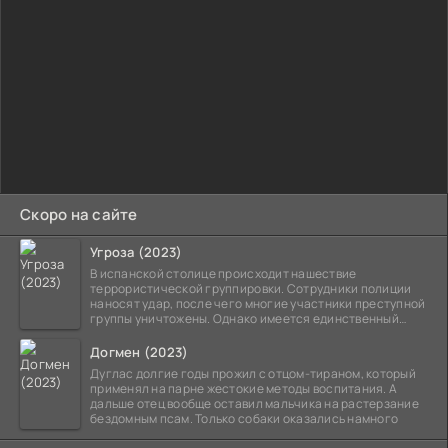
Скоро на сайте
Угроза (2023)
В испанской столице происходит нашествие
террористической группировки. Сотрудники полиции
наносят удар, после чего многие участники преступной
группы уничтожены. Однако имеется единственный
выживший,
Догмен (2023)
Дуглас долгие годы прожил с отцом-тираном, который
применял на парне жестокие методы воспитания. А
дальше отец вообще оставил мальчика на растерзание
бездомным псам. Только собаки оказались намного