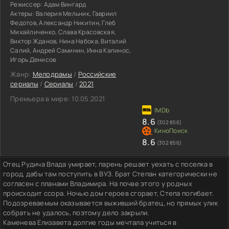
Режиссер:
Адам Вингард
Актеры:
Валерия Мельник, Гавриил
Федотов, Александр Никитин, Глеб
Михайличенко, Слава Красовская,
Виктор Жданов, Нина Набока, Виталий
Салий, Андрей Саминин, Инна Капинос,
Игорь Денисов
Жанр:
Мелодрамы
/
Российские
сериалы
/
Сериалы
/
2021
Премьера в мире:
10.05.2021
8.6
(302 856)
8.6
(302 856)
Отец Рудича Влада умирает, парень решает уехать с поселка в
город, дабы там поступить в ВУЗ. Брат Степан категорически не
согласен с планами Владимира. На почве этого у родных
происходит ссора. Ночью дом героев сгорает, Степа погибает.
Подозреваемым оказывается выживший братец, но прямых улик
собрать не удалось, поэтому дело закрыли.
Каменева Елизавета долгие годы мечтала учиться в