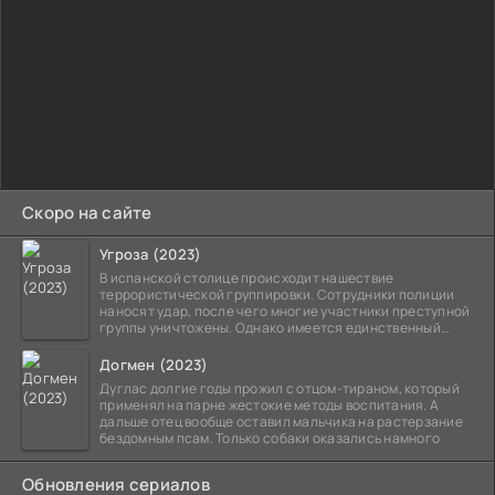
Скоро на сайте
Угроза (2023)
В испанской столице происходит нашествие
террористической группировки. Сотрудники полиции
наносят удар, после чего многие участники преступной
группы уничтожены. Однако имеется единственный
выживший,
Догмен (2023)
Дуглас долгие годы прожил с отцом-тираном, который
применял на парне жестокие методы воспитания. А
дальше отец вообще оставил мальчика на растерзание
бездомным псам. Только собаки оказались намного
Обновления сериалов